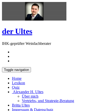
Skip
Open
to
Sidebar
content
der Ultes
IHK-geprüfter Weinfachberater
Toggle navigation
Home
Lexikon
Quiz
Alexander H. Ultes
Über mich
Vertriebs- und Strategie-Beratung
Britta Ultes
Impressum & Datenschutz