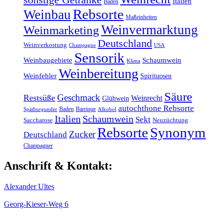
Italien
Baden
Rebsorte
Weinbau
Maßeinheiten
Weinvermarktung
Weinmarketing
Deutschland
Weinverkostung
Champagne
USA
Sensorik
Weinbaugebiete
Schaumwein
Klima
Weinbereitung
Weinfehler
Spirituosen
Säure
Geschmack
Restsüße
Weinrecht
Glühwein
autochthone Rebsorte
Baden
Barrique
Spätburgunder
Alkohol
Italien
Schaumwein
Sekt
Saccharose
Neuzüchtung
Rebsorte
Synonym
Zucker
Deutschland
Champagner
Anschrift & Kontakt:
Alexander Ultes
Georg-Kieser-Weg 6