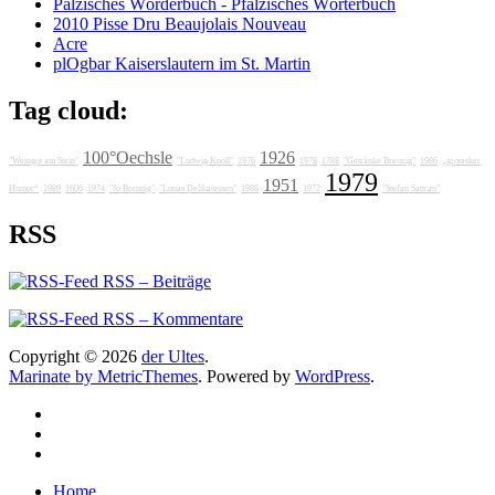
Pälzisches Wörderbuch - Pfälzisches Wörterbuch
2010 Pisse Dru Beaujolais Nouveau
Acre
plOgbar Kaiserslautern im St. Martin
Tag cloud:
100°Oechsle
1926
"Weingut am Stein"
"Ludwig Knoll"
1976
1978
1788
"Getränke Breunig"
1986
„grotesker
1979
1951
Humor“
1989
1606
1974
"Jo Breunig"
"Lunas Delikatessen"
1988
1972
"Stefan Sattran"
RSS
RSS – Beiträge
RSS – Kommentare
Copyright © 2026
der Ultes
.
Marinate by MetricThemes
. Powered by
WordPress
.
Home