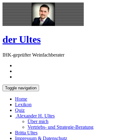
Skip
Open
to
Sidebar
content
der Ultes
IHK-geprüfter Weinfachberater
Toggle navigation
Home
Lexikon
Quiz
Alexander H. Ultes
Über mich
Vertriebs- und Strategie-Beratung
Britta Ultes
Impressum & Datenschutz