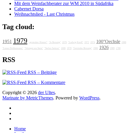
Mit dem Weinfachberater zur WM 2010 in Südafrika
Cabernet Dorsa
Weihnachtslied - Last Christmas
Tag cloud:
1979
1951
100°Oechsle
„grotesker Humor“
"Jo Breunig"
1976
"Ludwig Knoll"
1972
1974
1988
1926
"Lunas Delikatessen"
"Weingut am Stein"
"Stefan Sattran"
1606
1978
"Getränke Breunig"
1986
1989
1788
RSS
RSS – Beiträge
RSS – Kommentare
Copyright © 2026
der Ultes
.
Marinate by MetricThemes
. Powered by
WordPress
.
Home