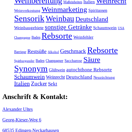
Weinbereitung
Weinrecht
Italien
Maßeinheiten
Weinmarketing
Spirituosen
Weinverkostung
Sensorik
Weinbau
Deutschland
sonstige Getränke
Weinbaugebiete
Schaumwein
USA
Rebsorte
Weinfehler
Baden
Champagne
Rebsorte
Geschmack
Restsüße
Barrique
Alkohol
Säure
Baden
Champagner
Saccharose
Spätburgunder
Synonym
autochthone Rebsorte
Glühwein
Schaumwein
Weinrecht
Deutschland
Neuzüchtung
Italien
Zucker
Sekt
Anschrift & Kontakt:
Alexander Ultes
Georg-Kieser-Weg 6
68535 Edingen-Neckarhausen