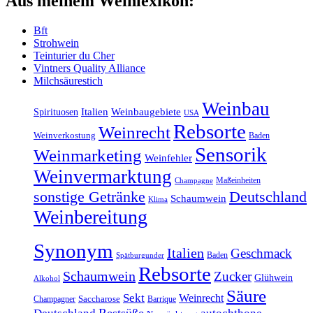
Aus meinem Weinlexikon:
Bft
Strohwein
Teinturier du Cher
Vintners Quality Alliance
Milchsäurestich
Weinbau
Italien
Weinbaugebiete
Spirituosen
USA
Rebsorte
Weinrecht
Weinverkostung
Baden
Sensorik
Weinmarketing
Weinfehler
Weinvermarktung
Maßeinheiten
Champagne
sonstige Getränke
Deutschland
Schaumwein
Klima
Weinbereitung
Synonym
Italien
Geschmack
Baden
Spätburgunder
Rebsorte
Schaumwein
Zucker
Glühwein
Alkohol
Säure
Sekt
Weinrecht
Champagner
Saccharose
Barrique