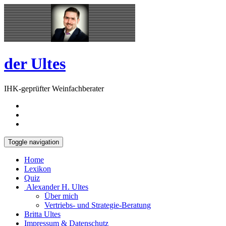
Skip
Open
to
Sidebar
content
der Ultes
IHK-geprüfter Weinfachberater
Toggle navigation
Home
Lexikon
Quiz
Alexander H. Ultes
Über mich
Vertriebs- und Strategie-Beratung
Britta Ultes
Impressum & Datenschutz