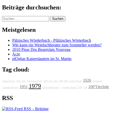
Beiträge durchsuchen:
Suchen
nach:
Meistgelesen
Pälzisches Wörderbuch - Pfälzisches Wörterbuch
Wie kann ein Weinfachberater zum Sommelier werden?
2010 Pisse Dru Beaujolais Nouveau
Acre
plOgbar Kaiserslautern im St. Martin
Tag cloud:
1926
"Stefan Sattran"
1978
1976
"Weingut am Stein"
1606
1972
1974
1989
1986
"Ludwig Knoll"
"Jo Breunig"
1979
1951
100°Oechsle
"Getränke Breunig"
"Lunas Delikatessen"
„grotesker Humor“
1988
1788
RSS
RSS – Beiträge