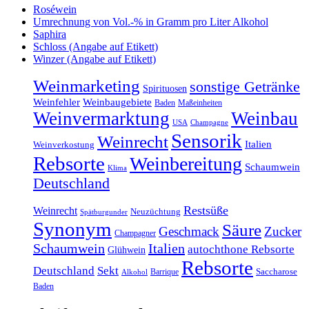
Roséwein
Umrechnung von Vol.-% in Gramm pro Liter Alkohol
Saphira
Schloss (Angabe auf Etikett)
Winzer (Angabe auf Etikett)
Weinmarketing
sonstige Getränke
Spirituosen
Weinfehler
Weinbaugebiete
Baden
Maßeinheiten
Weinvermarktung
Weinbau
USA
Champagne
Sensorik
Weinrecht
Italien
Weinverkostung
Rebsorte
Weinbereitung
Schaumwein
Klima
Deutschland
Restsüße
Weinrecht
Neuzüchtung
Spätburgunder
Synonym
Säure
Geschmack
Zucker
Champagner
Schaumwein
Italien
autochthone Rebsorte
Glühwein
Rebsorte
Deutschland
Sekt
Barrique
Saccharose
Alkohol
Baden