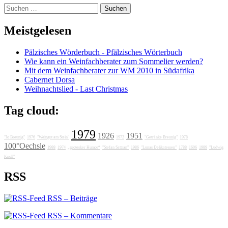
Suchen
nach:
Meistgelesen
Pälzisches Wörderbuch - Pfälzisches Wörterbuch
Wie kann ein Weinfachberater zum Sommelier werden?
Mit dem Weinfachberater zur WM 2010 in Südafrika
Cabernet Dorsa
Weihnachtslied - Last Christmas
Tag cloud:
1979
1926
1951
"Jo Breunig"
1976
"Weingut am Stein"
1972
"Getränke Breunig"
1978
100°Oechsle
1988
1974
„grotesker Humor“
"Stefan Sattran"
1986
"Lunas Delikatessen"
1788
1606
1989
"Ludwig
Knoll"
RSS
RSS – Beiträge
RSS – Kommentare