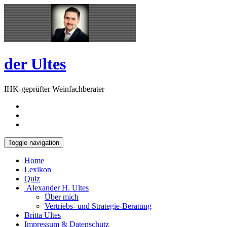
Skip
Open
to
Sidebar
content
der Ultes
IHK-geprüfter Weinfachberater
Toggle navigation
Home
Lexikon
Quiz
Alexander H. Ultes
Über mich
Vertriebs- und Strategie-Beratung
Britta Ultes
Impressum & Datenschutz