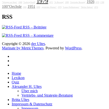
1979
1926
"Weingut am Stein"
1988
"Ludwig Knoll"
1972
"Jo Breunig"
1989
"Getränke Breunig"
1976
1788
100°Oechsle
1951
1986
1606
„grotesker Humor“
1978
"Lunas Delikatessen"
"Stefan Sattran"
1974
RSS
RSS – Beiträge
RSS – Kommentare
Copyright © 2026
der Ultes
.
Marinate by MetricThemes
. Powered by
WordPress
.
Home
Lexikon
Quiz
Alexander H. Ultes
Über mich
Vertriebs- und Strategie-Beratung
Britta Ultes
Impressum & Datenschutz
Impressum