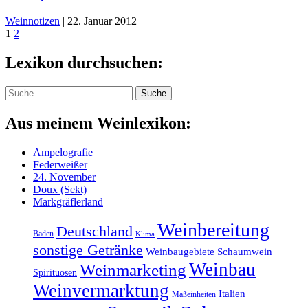
Weinnotizen
|
22. Januar 2012
1
2
Lexikon durchsuchen:
Suche
Suche
Aus meinem Weinlexikon:
Ampelografie
Federweißer
24. November
Doux (Sekt)
Markgräflerland
Weinbereitung
Deutschland
Baden
Klima
sonstige Getränke
Weinbaugebiete
Schaumwein
Weinbau
Weinmarketing
Spirituosen
Weinvermarktung
Italien
Maßeinheiten