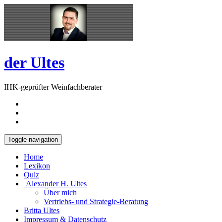
Skip
Open
to
Sidebar
content
der Ultes
IHK-geprüfter Weinfachberater
Toggle navigation
Home
Lexikon
Quiz
Alexander H. Ultes
Über mich
Vertriebs- und Strategie-Beratung
Britta Ultes
Impressum & Datenschutz