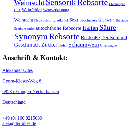
Sensorik
Rebsorte
Weinrecht
Champagne
Weinfehler
Weinverkostung
USA
Weinrecht
Sekt
Glühwein
Neuzüchtung
Saccharose
Barrique
Alkohol
Säure
Italien
autochthone Rebsorte
Spätburgunder
Synonym
Rebsorte
Restsüße
Deutschland
Schaumwein
Geschmack
Zucker
Baden
Champagner
Anschrift & Kontakt:
Alexander Ultes
Georg-Kieser-Weg 6
68535 Edingen-Neckarhausen
Deutschland
+49 (0) 160 8215089
alex@der-ultes.de