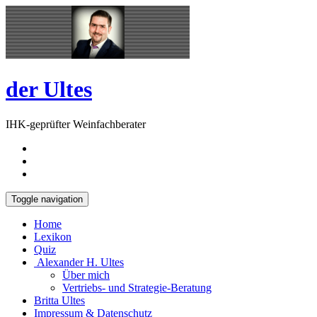
Skip
Open
to
Sidebar
content
der Ultes
IHK-geprüfter Weinfachberater
Toggle navigation
Home
Lexikon
Quiz
Alexander H. Ultes
Über mich
Vertriebs- und Strategie-Beratung
Britta Ultes
Impressum & Datenschutz