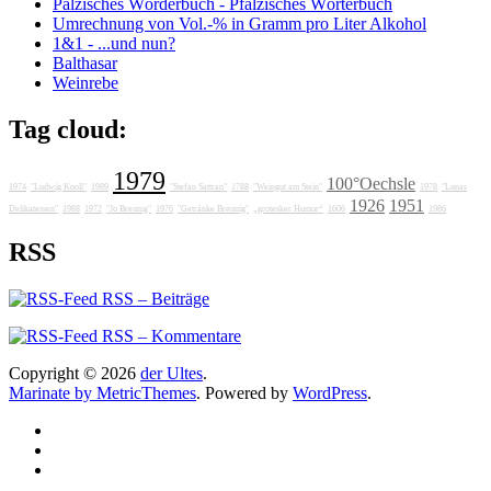
Pälzisches Wörderbuch - Pfälzisches Wörterbuch
Umrechnung von Vol.-% in Gramm pro Liter Alkohol
1&1 - ...und nun?
Balthasar
Weinrebe
Tag cloud:
1979
100°Oechsle
1974
"Ludwig Knoll"
1989
"Stefan Sattran"
1788
"Weingut am Stein"
1978
"Lunas
1926
1951
Delikatessen"
1988
1972
"Jo Breunig"
1976
"Getränke Breunig"
„grotesker Humor“
1606
1986
RSS
RSS – Beiträge
RSS – Kommentare
Copyright © 2026
der Ultes
.
Marinate by MetricThemes
. Powered by
WordPress
.