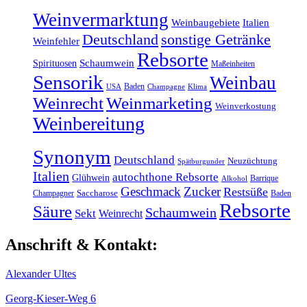
Weinvermarktung
Weinbaugebiete
Italien
sonstige Getränke
Deutschland
Weinfehler
Rebsorte
Schaumwein
Spirituosen
Maßeinheiten
Sensorik
Weinbau
Baden
Klima
USA
Champagne
Weinrecht
Weinmarketing
Weinverkostung
Weinbereitung
Synonym
Deutschland
Neuzüchtung
Spätburgunder
Italien
autochthone Rebsorte
Glühwein
Barrique
Alkohol
Geschmack
Zucker
Restsüße
Champagner
Saccharose
Baden
Rebsorte
Säure
Schaumwein
Sekt
Weinrecht
Anschrift & Kontakt:
Alexander Ultes
Georg-Kieser-Weg 6