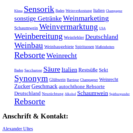
Sensorik
Italien
Baden
Weinverkostung
Klima
Champagne
Weinmarketing
sonstige Getränke
Weinvermarktung
Schaumwein
USA
Weinbereitung
Deutschland
Weinfehler
Weinbau
Weinbaugebiete
Spirituosen
Maßeinheiten
Rebsorte
Weinrecht
Säure
Italien
Restsüße
Sekt
Baden
Saccharose
Synonym
Weinrecht
Glühwein
Barrique
Champagner
Zucker
Geschmack
autochthone Rebsorte
Schaumwein
Deutschland
Neuzüchtung
Alkohol
Spätburgunder
Rebsorte
Anschrift & Kontakt:
Alexander Ultes