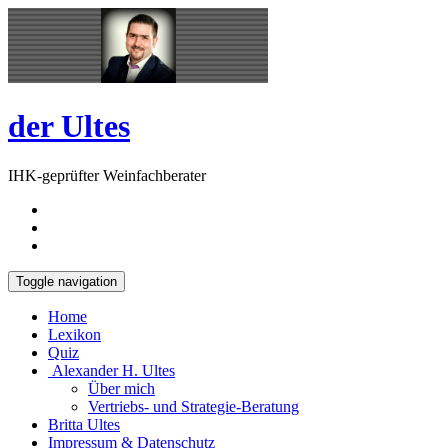
Skip
Open
to
Sidebar
content
der Ultes
IHK-geprüfter Weinfachberater
Toggle navigation
Home
Lexikon
Quiz
Alexander H. Ultes
Über mich
Vertriebs- und Strategie-Beratung
Britta Ultes
Impressum & Datenschutz