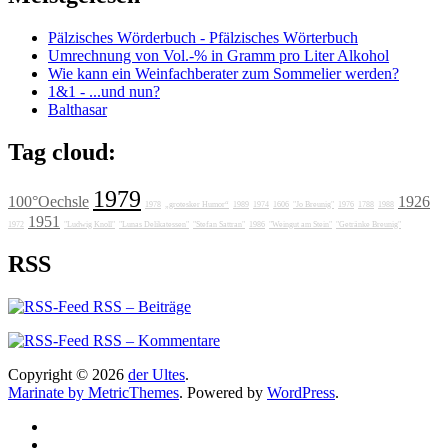
Pälzisches Wörderbuch - Pfälzisches Wörterbuch
Umrechnung von Vol.-% in Gramm pro Liter Alkohol
Wie kann ein Weinfachberater zum Sommelier werden?
1&1 - ...und nun?
Balthasar
Tag cloud:
1979
100°Oechsle
1926
1978
„grotesker Humor“
1989
1974
1606
"Jo Breunig"
1976
1788
1988
1951
1972
"Ludwig Knoll"
"Lunas Delikatessen"
"Stefan Sattran"
1986
"Weingut am Stein"
"Getränke Breunig"
RSS
RSS – Beiträge
RSS – Kommentare
Copyright © 2026
der Ultes
.
Marinate by MetricThemes
. Powered by
WordPress
.