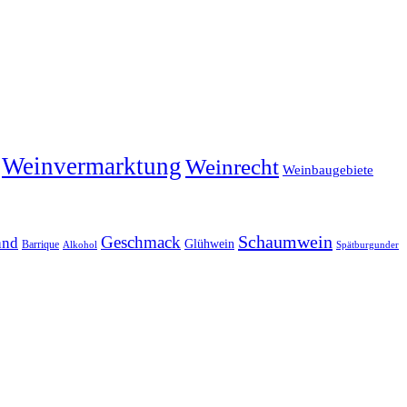
Weinvermarktung
Weinrecht
Weinbaugebiete
Schaumwein
Geschmack
and
Glühwein
Barrique
Alkohol
Spätburgunder