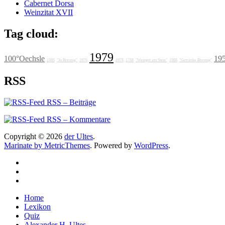
Cabernet Dorsa
Weinzitat XVII
Tag cloud:
1979
100°Oechsle
19
1989
"Jo Breunig"
1976
1978
1788
"Weingut am Stein"
1988
"Getränke Breunig"
RSS
RSS – Beiträge
RSS – Kommentare
Copyright © 2026
der Ultes
.
Marinate by MetricThemes
. Powered by
WordPress
.
Home
Lexikon
Quiz
Alexander H. Ultes