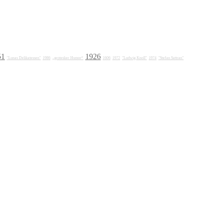
51
1926
"Lunas Delikatessen"
1986
„grotesker Humor“
1606
1972
"Ludwig Knoll"
1974
"Stefan Sattran"