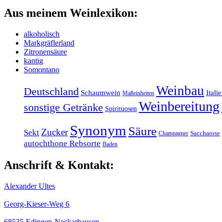
Aus meinem Weinlexikon:
alkoholisch
Markgräflerland
Zitronensäure
kantig
Somontano
Weinbau
Deutschland
Schaumwein
Itali
Maßeinheiten
Weinbereitung
sonstige Getränke
Spirituosen
Synonym
Säure
Zucker
Sekt
Champagner
Saccharose
autochthone Rebsorte
Baden
Anschrift & Kontakt:
Alexander Ultes
Georg-Kieser-Weg 6
68535 Edingen-Neckarhausen