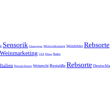
Sensorik
Rebsorte
en
Weinfehler
Weinverkostung
Champagne
Weinmarketing
Baden
Klima
USA
Rebsorte
Italien
Restsüße
Weinrecht
Deutschl
Neuzüchtung