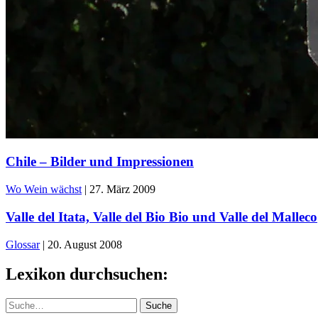
Chile – Bilder und Impressionen
Wo Wein wächst
|
27. März 2009
Valle del Itata, Valle del Bio Bio und Valle del Malleco
Glossar
|
20. August 2008
Lexikon durchsuchen:
Suche
Suche