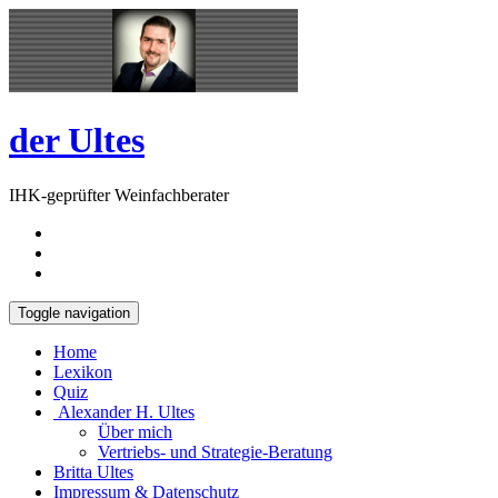
Skip
Open
to
Sidebar
content
der Ultes
IHK-geprüfter Weinfachberater
Toggle navigation
Home
Lexikon
Quiz
Alexander H. Ultes
Über mich
Vertriebs- und Strategie-Beratung
Britta Ultes
Impressum & Datenschutz