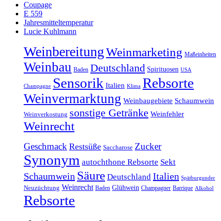
Coupage
E 559
Jahresmitteltemperatur
Lucie Kuhlmann
Weinbereitung
Weinmarketing
Maßeinheiten
Weinbau
Deutschland
Spirituosen
Baden
USA
Sensorik
Rebsorte
Italien
Klima
Champagne
Weinvermarktung
Weinbaugebiete
Schaumwein
sonstige Getränke
Weinfehler
Weinverkostung
Weinrecht
Geschmack
Zucker
Restsüße
Saccharose
Synonym
autochthone Rebsorte
Sekt
Säure
Schaumwein
Italien
Deutschland
Spätburgunder
Weinrecht
Glühwein
Neuzüchtung
Baden
Champagner
Barrique
Alkohol
Rebsorte