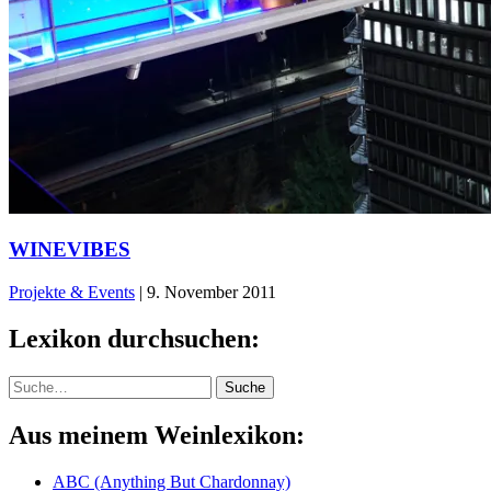
WINEVIBES
Projekte & Events
|
9. November 2011
Lexikon durchsuchen:
Suche
Suche
Aus meinem Weinlexikon:
ABC (Anything But Chardonnay)