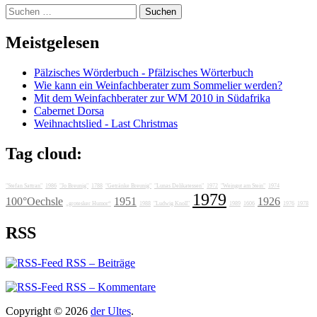
Suchen
nach:
Meistgelesen
Pälzisches Wörderbuch - Pfälzisches Wörterbuch
Wie kann ein Weinfachberater zum Sommelier werden?
Mit dem Weinfachberater zur WM 2010 in Südafrika
Cabernet Dorsa
Weihnachtslied - Last Christmas
Tag cloud:
"Stefan Sattran"
1986
"Jo Breunig"
1788
"Getränke Breunig"
"Lunas Delikatessen"
1972
"Weingut am Stein"
1974
1979
100°Oechsle
1951
1926
„grotesker Humor“
1988
"Ludwig Knoll"
1989
1606
1976
1978
RSS
RSS – Beiträge
RSS – Kommentare
Copyright © 2026
der Ultes
.