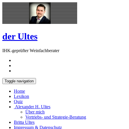
Skip
Open
to
Sidebar
content
der Ultes
IHK-geprüfter Weinfachberater
Toggle navigation
Home
Lexikon
Quiz
Alexander H. Ultes
Über mich
Vertriebs- und Strategie-Beratung
Britta Ultes
Impressum & Datenschutz