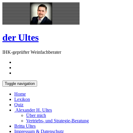
Skip
Open
to
Sidebar
content
der Ultes
IHK-geprüfter Weinfachberater
Toggle navigation
Home
Lexikon
Quiz
Alexander H. Ultes
Über mich
Vertriebs- und Strategie-Beratung
Britta Ultes
Impressum & Datenschutz