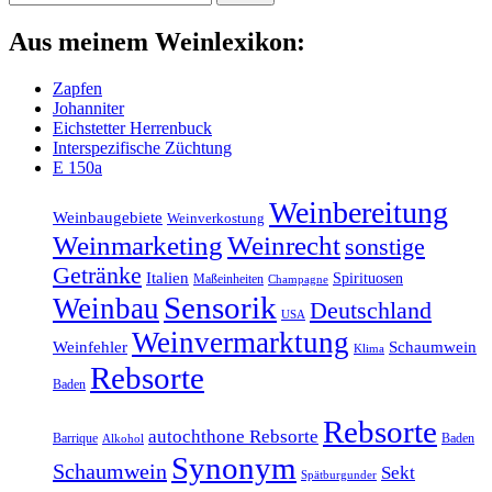
Aus meinem Weinlexikon:
Zapfen
Johanniter
Eichstetter Herrenbuck
Interspezifische Züchtung
E 150a
Weinbereitung
Weinbaugebiete
Weinverkostung
Weinmarketing
Weinrecht
sonstige
Getränke
Italien
Spirituosen
Maßeinheiten
Champagne
Sensorik
Weinbau
Deutschland
USA
Weinvermarktung
Weinfehler
Schaumwein
Klima
Rebsorte
Baden
Rebsorte
autochthone Rebsorte
Barrique
Baden
Alkohol
Synonym
Schaumwein
Sekt
Spätburgunder