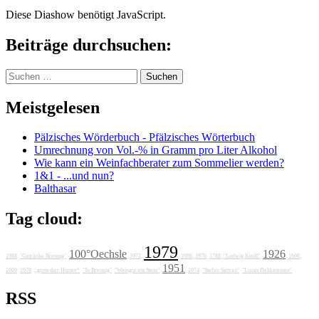
Diese Diashow benötigt JavaScript.
Beiträge durchsuchen:
Suchen
nach:
Meistgelesen
Pälzisches Wörderbuch - Pfälzisches Wörterbuch
Umrechnung von Vol.-% in Gramm pro Liter Alkohol
Wie kann ein Weinfachberater zum Sommelier werden?
1&1 - ...und nun?
Balthasar
Tag cloud:
1979
100°Oechsle
1926
1988
"Getränke Breunig"
1972
1986
1976
1788
"Ludwig Knoll"
1606
1951
1989
1978
„grotesker Humor“
"Jo Breunig"
"Weingut am Stein"
1974
"Stefan Sattran"
"Lunas Delikatessen"
RSS