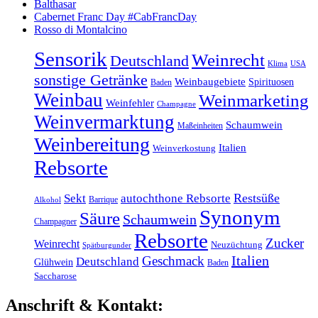
Balthasar
Cabernet Franc Day #CabFrancDay
Rosso di Montalcino
Sensorik
Weinrecht
Deutschland
Klima
USA
sonstige Getränke
Weinbaugebiete
Spirituosen
Baden
Weinbau
Weinmarketing
Weinfehler
Champagne
Weinvermarktung
Schaumwein
Maßeinheiten
Weinbereitung
Italien
Weinverkostung
Rebsorte
Restsüße
Sekt
autochthone Rebsorte
Barrique
Alkohol
Synonym
Säure
Schaumwein
Champagner
Rebsorte
Zucker
Weinrecht
Neuzüchtung
Spätburgunder
Italien
Geschmack
Deutschland
Glühwein
Baden
Saccharose
Anschrift & Kontakt: