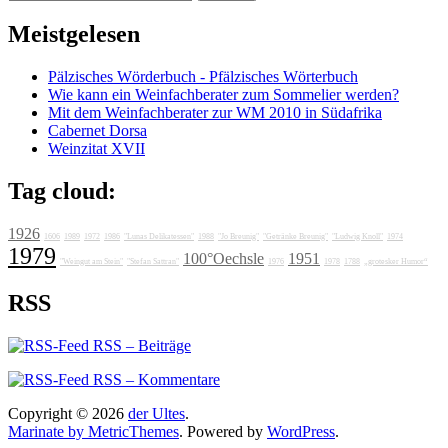
nach:
Meistgelesen
Pälzisches Wörderbuch - Pfälzisches Wörterbuch
Wie kann ein Weinfachberater zum Sommelier werden?
Mit dem Weinfachberater zur WM 2010 in Südafrika
Cabernet Dorsa
Weinzitat XVII
Tag cloud:
1926
1606
1989
1972
1986
"Lunas Delikatessen"
1988
"Jo Breunig"
"Getränke Breunig"
"Ludwig Knoll"
1974
1979
100°Oechsle
1951
"Weingut am Stein"
"Stefan Sattran"
1976
1978
1788
„grotesker Humor“
RSS
RSS – Beiträge
RSS – Kommentare
Copyright © 2026
der Ultes
.
Marinate by MetricThemes
. Powered by
WordPress
.