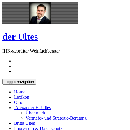
Skip
Open
to
Sidebar
content
der Ultes
IHK-geprüfter Weinfachberater
Toggle navigation
Home
Lexikon
Quiz
Alexander H. Ultes
Über mich
Vertriebs- und Strategie-Beratung
Britta Ultes
Impressum & Datenschutz