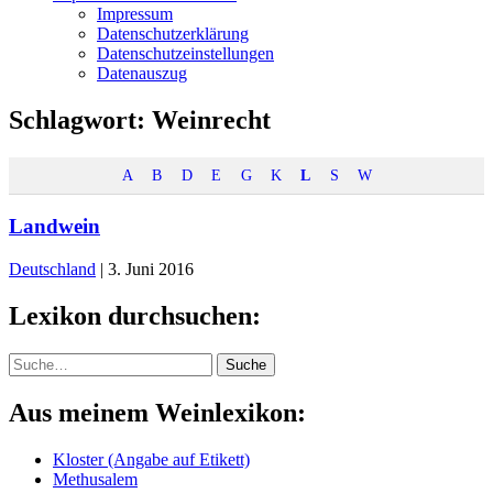
Impressum
Datenschutzerklärung
Datenschutzeinstellungen
Datenauszug
Schlagwort:
Weinrecht
A
B
D
E
G
K
L
S
W
Landwein
Deutschland
|
3. Juni 2016
Lexikon durchsuchen:
Suche
Suche
Aus meinem Weinlexikon:
Kloster (Angabe auf Etikett)
Methusalem