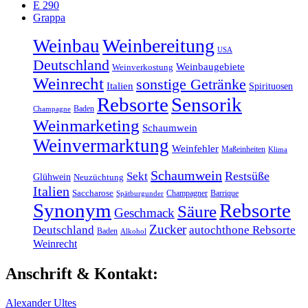
E 290
Grappa
Weinbereitung
Weinbau
USA
Deutschland
Weinbaugebiete
Weinverkostung
Weinrecht
sonstige Getränke
Italien
Spirituosen
Rebsorte
Sensorik
Baden
Champagne
Weinmarketing
Schaumwein
Weinvermarktung
Weinfehler
Maßeinheiten
Klima
Schaumwein
Restsüße
Sekt
Glühwein
Neuzüchtung
Italien
Saccharose
Champagner
Barrique
Spätburgunder
Synonym
Rebsorte
Säure
Geschmack
Zucker
Deutschland
autochthone Rebsorte
Baden
Alkohol
Weinrecht
Anschrift & Kontakt:
Alexander Ultes