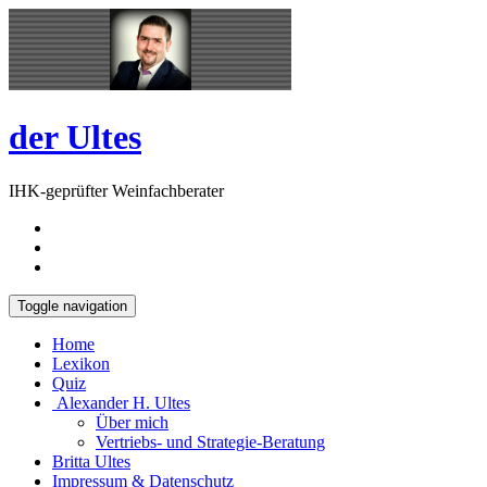
Skip
Open
to
Sidebar
content
der Ultes
IHK-geprüfter Weinfachberater
Toggle navigation
Home
Lexikon
Quiz
Alexander H. Ultes
Über mich
Vertriebs- und Strategie-Beratung
Britta Ultes
Impressum & Datenschutz