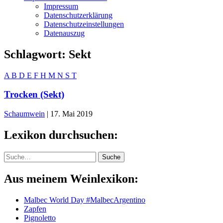
Impressum
Datenschutzerklärung
Datenschutzeinstellungen
Datenauszug
Schlagwort:
Sekt
A
B
D
E
F
H
M
N
S
T
Trocken (Sekt)
Schaumwein
|
17. Mai 2019
Lexikon durchsuchen:
Suche
Suche
Aus meinem Weinlexikon:
Malbec World Day #MalbecArgentino
Zapfen
Pignoletto