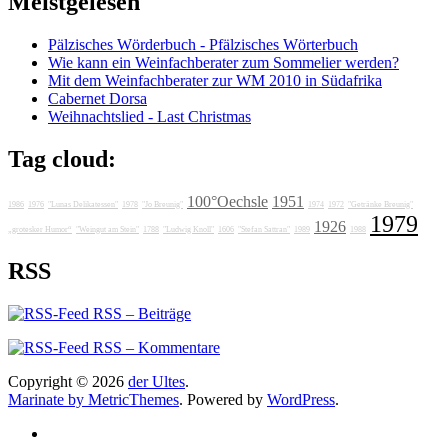
Meistgelesen
Pälzisches Wörderbuch - Pfälzisches Wörterbuch
Wie kann ein Weinfachberater zum Sommelier werden?
Mit dem Weinfachberater zur WM 2010 in Südafrika
Cabernet Dorsa
Weihnachtslied - Last Christmas
Tag cloud:
100°Oechsle
1951
1986
1976
"Lunas Delikatessen"
1978
"Jo Breunig"
1974
1972
"Getränke Breunig"
1979
1926
„grotesker Humor“
"Weingut am Stein"
1788
"Ludwig Knoll"
1606
"Stefan Sattran"
1989
1988
RSS
RSS – Beiträge
RSS – Kommentare
Copyright © 2026
der Ultes
.
Marinate by MetricThemes
. Powered by
WordPress
.