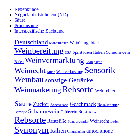
Rebenkunde
Négociant distributeur (ND)
Säure
Propansäure
Interspezifische Züchtung
Deutschland
Weinbaugebiete
Maßeinheiten
Weinbereitung
Italien
Schaumwein
Spirituosen
USA
Weinvermarktung
Baden
Champagne
Sensorik
Weinrecht
Weinverkostung
Klima
Weinbau
sonstige Getränke
Rebsorte
Weinmarketing
Weinfehler
Säure
Zucker
Geschmack
Saccharose
Neuzüchtung
Schaumwein
Sekt
Glühwein
Barrique
Alkohol
Rebsorte
Restsüße
Weinrecht
Baden
Spätburgunder
Synonym
Italien
autochthone
Champagner