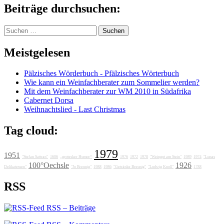
Beiträge durchsuchen:
Suchen
nach:
Meistgelesen
Pälzisches Wörderbuch - Pfälzisches Wörterbuch
Wie kann ein Weinfachberater zum Sommelier werden?
Mit dem Weinfachberater zur WM 2010 in Südafrika
Cabernet Dorsa
Weihnachtslied - Last Christmas
Tag cloud:
1979
1951
"Stefan Sattran"
1606
„grotesker Humor“
1976
1972
1978
"Weingut am Stein"
1989
1974
"Lunas
100°Oechsle
1926
Delikatessen"
"Jo Breunig"
1988
1986
"Getränke Breunig"
"Ludwig Knoll"
1788
RSS
RSS – Beiträge