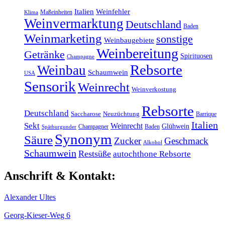
Italien
Weinfehler
Maßeinheiten
Klima
Weinvermarktung
Deutschland
Baden
Weinmarketing
sonstige
Weinbaugebiete
Weinbereitung
Getränke
Spirituosen
Champagne
Rebsorte
Weinbau
Schaumwein
USA
Sensorik
Weinrecht
Weinverkostung
Rebsorte
Deutschland
Saccharose
Neuzüchtung
Barrique
Italien
Sekt
Weinrecht
Glühwein
Champagner
Baden
Spätburgunder
Synonym
Säure
Zucker
Geschmack
Alkohol
Schaumwein
Restsüße
autochthone Rebsorte
Anschrift & Kontakt:
Alexander Ultes
Georg-Kieser-Weg 6