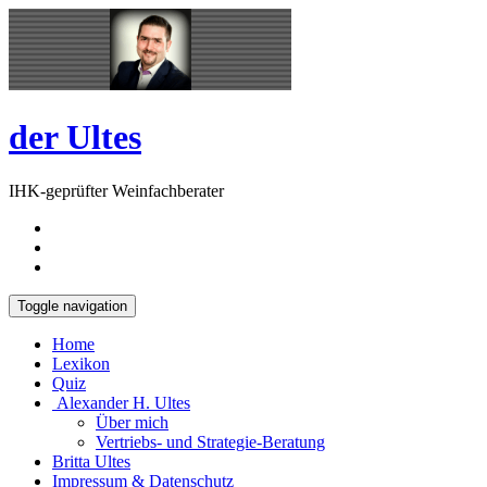
Skip
Open
to
Sidebar
content
der Ultes
IHK-geprüfter Weinfachberater
Toggle navigation
Home
Lexikon
Quiz
Alexander H. Ultes
Über mich
Vertriebs- und Strategie-Beratung
Britta Ultes
Impressum & Datenschutz