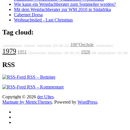
Wie kann ein Weinfachberater zum Sommelier werden?
Mit dem Weinfachberater zur WM 2010 in Südafrika
Cabernet Dorsa
Weihnachtslied - Last Christmas
Tag cloud:
100°Oechsle
"Lunas Delikatessen"
"Jo Breunig"
"Ludwig Knoll"
1976
1989
1978
„grotesker Humor“
1979
1951
1926
"Weingut am Stein"
"Stefan Sattran"
1788
1606
1972
1986
"Getränke Breunig"
1974
1988
RSS
RSS – Beiträge
RSS – Kommentare
Copyright © 2026
der Ultes
.
Marinate by MetricThemes
. Powered by
WordPress
.