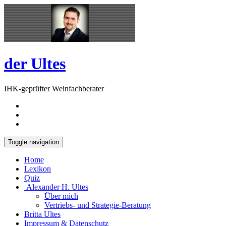
Skip
Open
to
Sidebar
content
der Ultes
IHK-geprüfter Weinfachberater
Toggle navigation
Home
Lexikon
Quiz
Alexander H. Ultes
Über mich
Vertriebs- und Strategie-Beratung
Britta Ultes
Impressum & Datenschutz