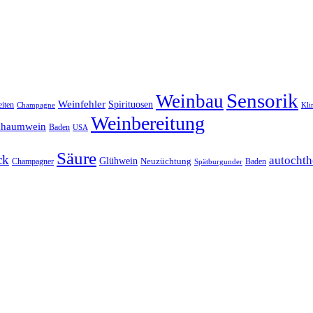
Sensorik
Weinbau
Weinfehler
Spirituosen
iten
Kli
Champagne
Weinbereitung
chaumwein
Baden
USA
Säure
ck
autochth
Glühwein
Champagner
Neuzüchtung
Baden
Spätburgunder