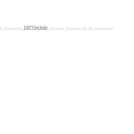
100°Oechsle
88
"Weingut am Stein"
"Ludwig Knoll"
"Stefan Sattran"
1989
1988
"Getränke Breunig"