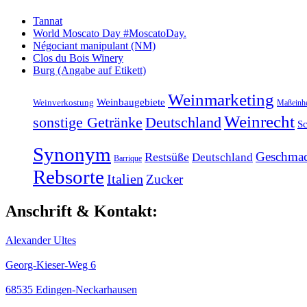
Tannat
World Moscato Day #MoscatoDay.
Négociant manipulant (NM)
Clos du Bois Winery
Burg (Angabe auf Etikett)
Weinmarketing
Weinbaugebiete
Weinverkostung
Maßeinhe
Weinrecht
sonstige Getränke
Deutschland
S
Synonym
Geschma
Restsüße
Deutschland
Barrique
Rebsorte
Italien
Zucker
Anschrift & Kontakt:
Alexander Ultes
Georg-Kieser-Weg 6
68535 Edingen-Neckarhausen