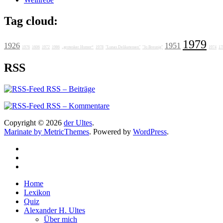
Tag cloud:
1979
1926
1951
1976
1606
1972
1986
„grotesker Humor“
1978
"Lunas Delikatessen"
"Jo Breunig"
1974
17
RSS
RSS – Beiträge
RSS – Kommentare
Copyright © 2026
der Ultes
.
Marinate by MetricThemes
. Powered by
WordPress
.
Home
Lexikon
Quiz
Alexander H. Ultes
Über mich