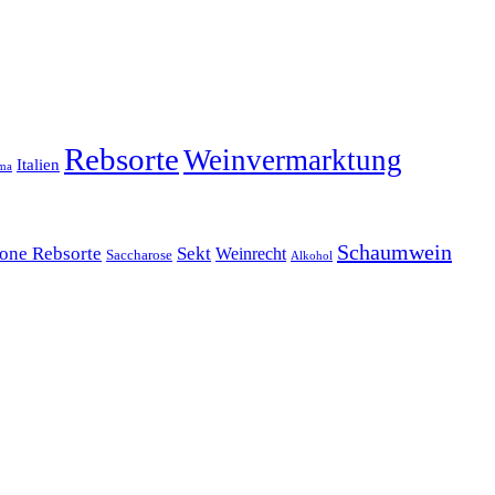
Rebsorte
Weinvermarktung
Italien
ma
Schaumwein
one Rebsorte
Sekt
Weinrecht
Saccharose
Alkohol