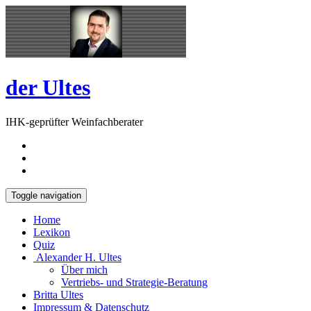
Skip
Open
to
Sidebar
content
der Ultes
IHK-geprüfter Weinfachberater
Toggle navigation
Home
Lexikon
Quiz
Alexander H. Ultes
Über mich
Vertriebs- und Strategie-Beratung
Britta Ultes
Impressum & Datenschutz