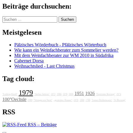
Beiträge durchsuchen:
Suchen
nach:
Meistgelesen
Pälzisches Wörderbuch - Pfälzisches Wörterbuch
Wie kann ein Weinfachberater zum Sommelier werden?
Mit dem Weinfachberater zur WM 2010 in Südafrika
Cabernet Dorsa
Weihnachtslied - Last Christmas
Tag cloud:
1979
1951
1926
"Ludwig Knoll"
"Stefan Sattran"
1972
1986
1978
1606
"Getränke Breunig"
1974
100°Oechsle
1989
"Weingut am Stein"
„grotesker Humor“
1976
1988
1788
"Lunas Delikatessen"
"Jo Breunig"
RSS
RSS – Beiträge