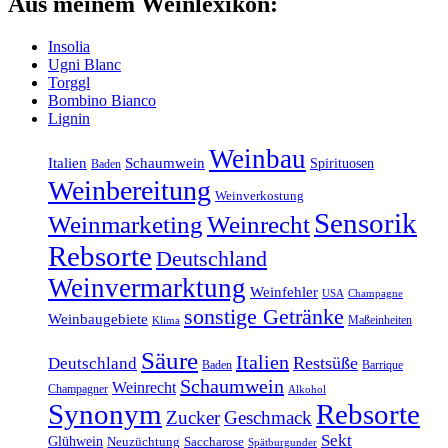
Aus meinem Weinlexikon:
Insolia
Ugni Blanc
Torggl
Bombino Bianco
Lignin
Weinbau
Italien
Schaumwein
Spirituosen
Baden
Weinbereitung
Weinverkostung
Sensorik
Weinmarketing
Weinrecht
Rebsorte
Deutschland
Weinvermarktung
Weinfehler
USA
Champagne
sonstige Getränke
Weinbaugebiete
Maßeinheiten
Klima
Säure
Italien
Restsüße
Deutschland
Baden
Barrique
Schaumwein
Weinrecht
Champagner
Alkohol
Synonym
Rebsorte
Zucker
Geschmack
Sekt
Glühwein
Neuzüchtung
Saccharose
Spätburgunder