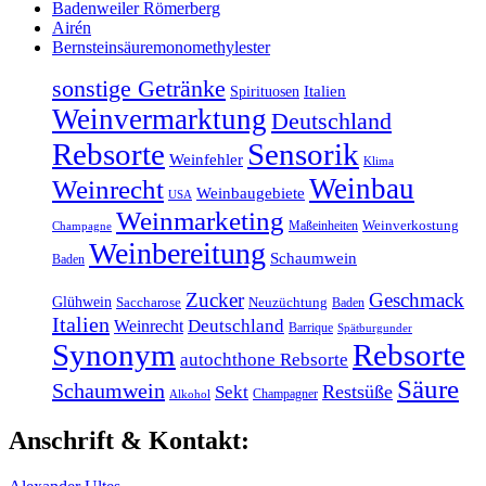
Badenweiler Römerberg
Airén
Bernsteinsäuremonomethylester
sonstige Getränke
Italien
Spirituosen
Weinvermarktung
Deutschland
Rebsorte
Sensorik
Weinfehler
Klima
Weinbau
Weinrecht
Weinbaugebiete
USA
Weinmarketing
Maßeinheiten
Weinverkostung
Champagne
Weinbereitung
Schaumwein
Baden
Zucker
Geschmack
Glühwein
Saccharose
Neuzüchtung
Baden
Italien
Weinrecht
Deutschland
Barrique
Spätburgunder
Synonym
Rebsorte
autochthone Rebsorte
Säure
Schaumwein
Restsüße
Sekt
Champagner
Alkohol
Anschrift & Kontakt: