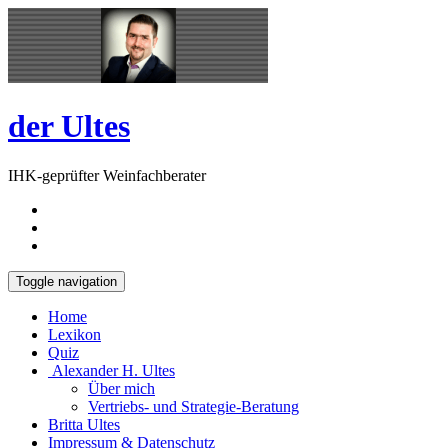
Skip
Open
to
Sidebar
content
der Ultes
IHK-geprüfter Weinfachberater
Toggle navigation
Home
Lexikon
Quiz
Alexander H. Ultes
Über mich
Vertriebs- und Strategie-Beratung
Britta Ultes
Impressum & Datenschutz