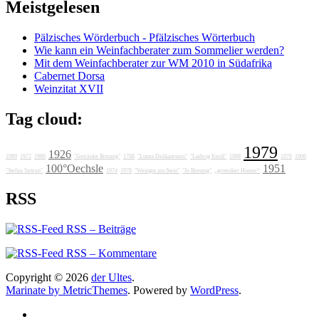
Meistgelesen
Pälzisches Wörderbuch - Pfälzisches Wörterbuch
Wie kann ein Weinfachberater zum Sommelier werden?
Mit dem Weinfachberater zur WM 2010 in Südafrika
Cabernet Dorsa
Weinzitat XVII
Tag cloud:
1979
1926
1989
1972
1986
"Getränke Breunig"
1788
"Lunas Delikatessen"
"Ludwig Knoll"
1988
1976
1606
100°Oechsle
1951
"Stefan Sattran"
1974
1978
"Weingut am Stein"
"Jo Breunig"
„grotesker Humor“
RSS
RSS – Beiträge
RSS – Kommentare
Copyright © 2026
der Ultes
.
Marinate by MetricThemes
. Powered by
WordPress
.