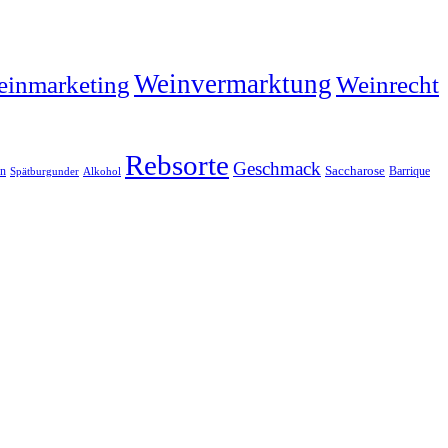
Weinvermarktung
inmarketing
Weinrecht
Rebsorte
Geschmack
n
Saccharose
Barrique
Spätburgunder
Alkohol