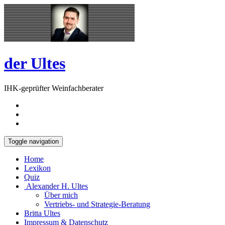
Skip
Open
to
Sidebar
content
der Ultes
IHK-geprüfter Weinfachberater
Toggle navigation
Home
Lexikon
Quiz
Alexander H. Ultes
Über mich
Vertriebs- und Strategie-Beratung
Britta Ultes
Impressum & Datenschutz