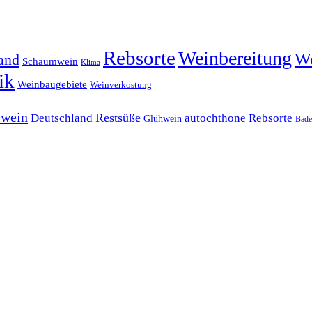
Rebsorte
Weinbereitung
We
and
Schaumwein
Klima
ik
Weinbaugebiete
Weinverkostung
wein
Restsüße
Deutschland
autochthone Rebsorte
Glühwein
Bade