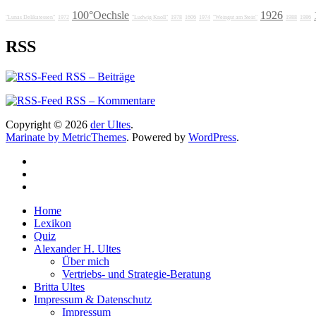
100°Oechsle
1926
"Lunas Delikatessen"
1972
"Ludwig Knoll"
1978
1606
1974
"Weingut am Stein"
1988
1986
RSS
RSS – Beiträge
RSS – Kommentare
Copyright © 2026
der Ultes
.
Marinate by MetricThemes
. Powered by
WordPress
.
Home
Lexikon
Quiz
Alexander H. Ultes
Über mich
Vertriebs- und Strategie-Beratung
Britta Ultes
Impressum & Datenschutz
Impressum