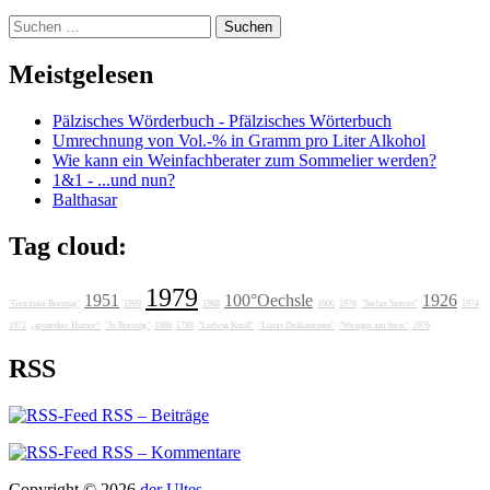
Suchen
nach:
Meistgelesen
Pälzisches Wörderbuch - Pfälzisches Wörterbuch
Umrechnung von Vol.-% in Gramm pro Liter Alkohol
Wie kann ein Weinfachberater zum Sommelier werden?
1&1 - ...und nun?
Balthasar
Tag cloud:
1979
1951
100°Oechsle
1926
"Getränke Breunig"
1989
1988
1606
1978
"Stefan Sattran"
1974
1972
„grotesker Humor“
"Jo Breunig"
1986
1788
"Ludwig Knoll"
"Lunas Delikatessen"
"Weingut am Stein"
1976
RSS
RSS – Beiträge
RSS – Kommentare
Copyright © 2026
der Ultes
.