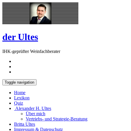
Skip
Open
to
Sidebar
content
der Ultes
IHK-geprüfter Weinfachberater
Toggle navigation
Home
Lexikon
Quiz
Alexander H. Ultes
Über mich
Vertriebs- und Strategie-Beratung
Britta Ultes
Impressum & Datenschutz