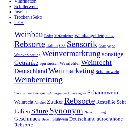
Vinifikation
Schillerwein
Insolia
Trocken (Sekt)
LEH
Weinbau
Weinbaugebiete
Baden
Maßeinheiten
Klima
Rebsorte
Sensorik
Italien
USA
Champagne
Weinvermarktung
sonstige
Weinverkostung
Weinrecht
Getränke
Weinfehler
Spirituosen
Weinmarketing
Deutschland
Schaumwein
Weinbereitung
Schaumwein
Saccharose
Barrique
Champagner
Spätburgunder
Rebsorte
Zucker
Restsüße
Weinrecht
Sekt
Alkohol
Synonym
Säure
Italien
Neuzüchtung
Geschmack
Deutschland
autochthone
Glühwein
Baden
Rebsorte