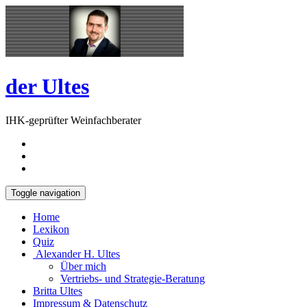
Skip
Open
to
Sidebar
content
der Ultes
IHK-geprüfter Weinfachberater
Toggle navigation
Home
Lexikon
Quiz
Alexander H. Ultes
Über mich
Vertriebs- und Strategie-Beratung
Britta Ultes
Impressum & Datenschutz