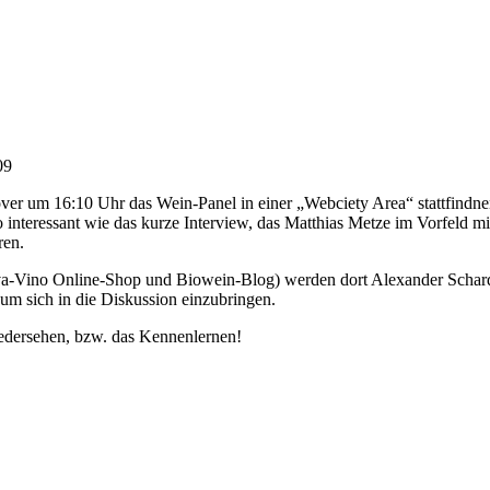
09
um 16:10 Uhr das Wein-Panel in einer „Webciety Area“ stattfindnen.
interessant wie das kurze Interview,
das Matthias Metze im Vorfeld m
ren.
iva-Vino
Online-Shop
und
Biowein-Blog
) werden dort Alexander Schardt
 um sich in die Diskussion einzubringen.
iedersehen, bzw. das Kennenlernen!