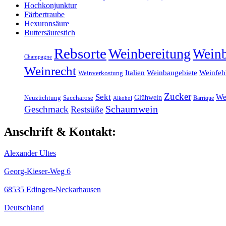
Hochkonjunktur
Färbertraube
Hexuronsäure
Buttersäurestich
Rebsorte
Weinbereitung
Wein
Champagne
Weinrecht
Italien
Weinbaugebiete
Weinfeh
Weinverkostung
Zucker
Sekt
We
Glühwein
Neuzüchtung
Saccharose
Barrique
Alkohol
Schaumwein
Geschmack
Restsüße
Anschrift & Kontakt:
Alexander Ultes
Georg-Kieser-Weg 6
68535 Edingen-Neckarhausen
Deutschland