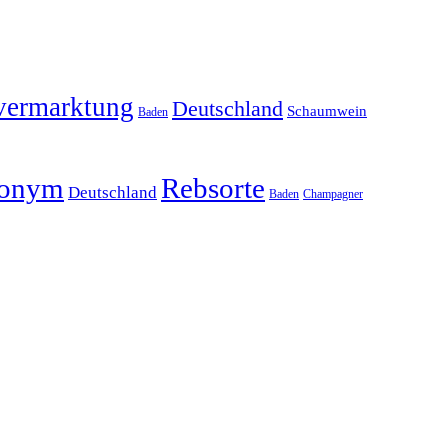
vermarktung
Deutschland
Schaumwein
Baden
onym
Rebsorte
Deutschland
Baden
Champagner