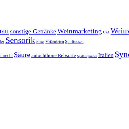
bau
Wein
Weinmarketing
sonstige Getränke
USA
Sensorik
ler
Spirituosen
Maßeinheiten
Klima
Syn
Säure
Italien
inrecht
autochthone Rebsorte
Spätburgunder