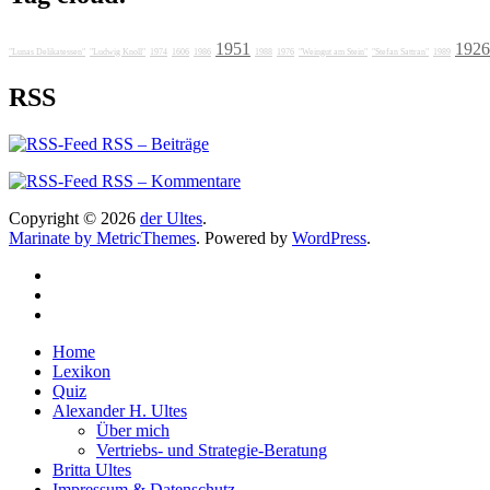
1951
1926
"Lunas Delikatessen"
"Ludwig Knoll"
1974
1606
1986
1988
1976
"Weingut am Stein"
"Stefan Sattran"
1989
RSS
RSS – Beiträge
RSS – Kommentare
Copyright © 2026
der Ultes
.
Marinate by MetricThemes
. Powered by
WordPress
.
Home
Lexikon
Quiz
Alexander H. Ultes
Über mich
Vertriebs- und Strategie-Beratung
Britta Ultes
Impressum & Datenschutz