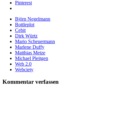
Pinterest
Björn Negelmann
Bottleplot
Cebit
Dirk Würtz
Mario Scheuermann
Marlene Duffy
Matthias Metze
Michael Pleitgen
Web 2.0
Webciety
Kommentar verfassen