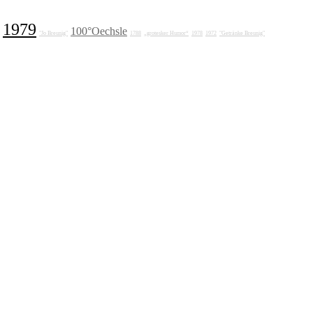
1979
100°Oechsle
"Jo Breunig"
1788
„grotesker Humor“
1978
1972
"Getränke Breunig"