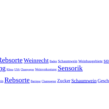
Rebsorte
Weinrecht
so
Schaumwein
Weinbaugebiete
Baden
Sensorik
ng
Weinverkostung
Klima
USA
Champagne
Rebsorte
Schaumwein
Zucker
Gesc
ein
Barrique
Champagner