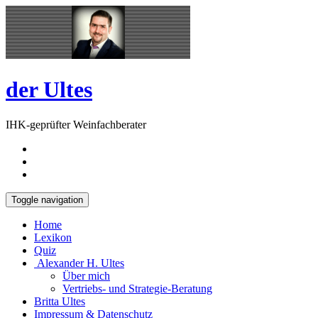
Skip
Open
to
Sidebar
content
der Ultes
IHK-geprüfter Weinfachberater
Toggle navigation
Home
Lexikon
Quiz
Alexander H. Ultes
Über mich
Vertriebs- und Strategie-Beratung
Britta Ultes
Impressum & Datenschutz