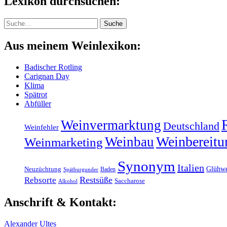
Lexikon durchsuchen:
Suche
Suche
Aus meinem Weinlexikon:
Badischer Rotling
Carignan Day
Klima
Spätrot
Abfüller
Weinvermarktung
Deutschland
Weinfehler
Weinbereitu
Weinbau
Weinmarketing
Synonym
Italien
Glühw
Neuzüchtung
Baden
Spätburgunder
Restsüße
Rebsorte
Saccharose
Alkohol
Anschrift & Kontakt:
Alexander Ultes