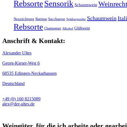
Rebsorte
Sensorik
Weinrech
Schaumwein
Schaumwein
Ital
Neuzüchtung
Barrique
Saccharose
Spätburgunder
Rebsorte
Glühwein
Champagner
Alkohol
Anschrift & Kontakt:
Alexander Ultes
Georg-Kieser-Weg 6
68535 Edingen-Neckarhausen
Deutschland
+49 (0) 160 8215089
alex@der-ultes.de
Weingüter, für die ich arbeite oder gearbei