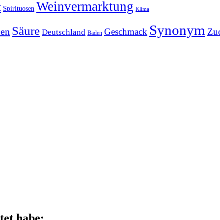
Weinvermarktung
t
Spirituosen
Klima
Synonym
Säure
ien
Geschmack
Zu
Deutschland
Baden
tet habe: