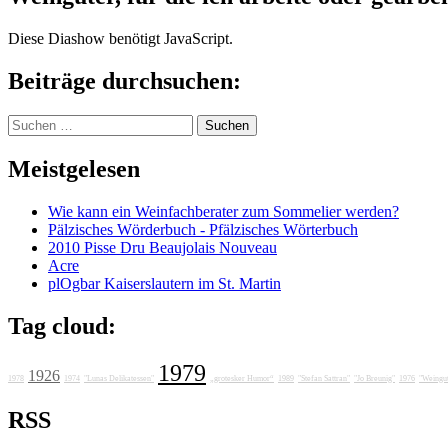
Diese Diashow benötigt JavaScript.
Beiträge durchsuchen:
Suchen
nach:
Meistgelesen
Wie kann ein Weinfachberater zum Sommelier werden?
Pälzisches Wörderbuch - Pfälzisches Wörterbuch
2010 Pisse Dru Beaujolais Nouveau
Acre
plOgbar Kaiserslautern im St. Martin
Tag cloud:
1979
1926
1978
1974
"Lunas Delikatessen"
„grotesker Humor“
1989
"Stefan Sattran"
"Jo Breunig"
1976
"Weingut
RSS