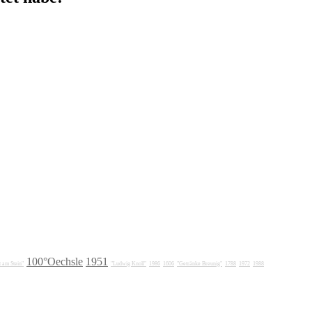
100°Oechsle
1951
 am Stein"
"Ludwig Knoll"
1986
1606
"Getränke Breunig"
1788
1972
1988