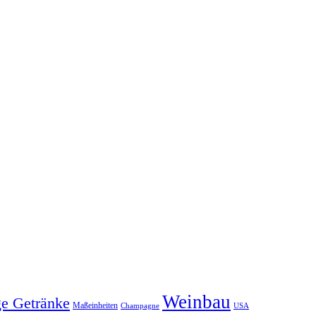
Weinbau
ge Getränke
Maßeinheiten
Champagne
USA