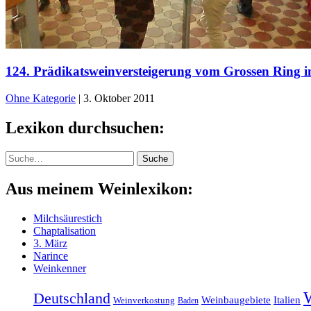
124. Prädikatsweinversteigerung vom Grossen Ring i
Ohne Kategorie
|
3. Oktober 2011
Lexikon durchsuchen:
Suche
Suche
Aus meinem Weinlexikon:
Milchsäurestich
Chaptalisation
3. März
Narince
Weinkenner
Deutschland
Weinbaugebiete
Italien
Weinverkostung
Baden