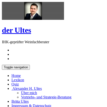
Skip
Open
to
Sidebar
content
der Ultes
IHK-geprüfter Weinfachberater
Toggle navigation
Home
Lexikon
Quiz
Alexander H. Ultes
Über mich
Vertriebs- und Strategie-Beratung
Britta Ultes
Impressum & Datenschutz