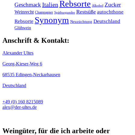
Rebsorte
Italien
Geschmack
Zucker
Alkohol
Restsüße
Weinrecht
autochthone
Champagner
Spätburgunder
Synonym
Rebsorte
Deutschland
Neuzüchtung
Glühwein
Anschrift & Kontakt:
Alexander Ultes
Georg-Kieser-Weg 6
68535 Edingen-Neckarhausen
Deutschland
+49 (0) 160 8215089
alex@der-ultes.de
Weingüter, für die ich arbeite oder