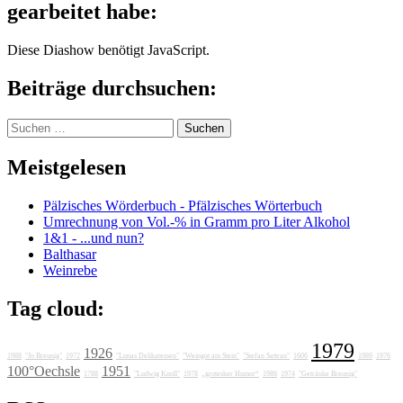
gearbeitet habe:
Diese Diashow benötigt JavaScript.
Beiträge durchsuchen:
Suchen
nach:
Meistgelesen
Pälzisches Wörderbuch - Pfälzisches Wörterbuch
Umrechnung von Vol.-% in Gramm pro Liter Alkohol
1&1 - ...und nun?
Balthasar
Weinrebe
Tag cloud:
1979
1926
1988
"Jo Breunig"
1972
"Lunas Delikatessen"
"Weingut am Stein"
"Stefan Sattran"
1606
1989
1976
100°Oechsle
1951
1788
"Ludwig Knoll"
1978
„grotesker Humor“
1986
1974
"Getränke Breunig"