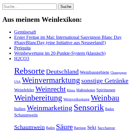
Suche
Suche
Aus meinem Weinlexikon:
Gemüsesaft
Erster Freitag im Mai: International Sauvignon Blanc Day
#SauvBlancDay (eine Initiative aus Neuseeland!)
Periquita
Weinbewertung im 20-Punkte-System (klassisch)
H2CO3
Rebsorte
Deutschland
Weinbaugebiete
Champagne
Weinvermarktung
sonstige Getränke
USA
Weinrecht
Weinfehler
Spirituosen
Maßeinheiten
Klima
Weinbereitung
Weinbau
Weinverkostung
Sensorik
Weinmarketing
Italien
Baden
Schaumwein
Säure
Schaumwein
Sekt
Baden
Barrique
Saccharose