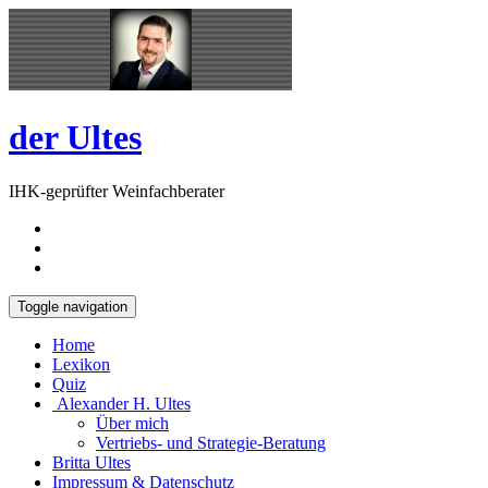
Skip
Open
to
Sidebar
content
der Ultes
IHK-geprüfter Weinfachberater
Toggle navigation
Home
Lexikon
Quiz
Alexander H. Ultes
Über mich
Vertriebs- und Strategie-Beratung
Britta Ultes
Impressum & Datenschutz