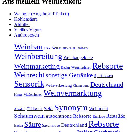
Aus meinem Weinlexikon:
Weingut (Angabe auf Etikett)
Kohlensäure
Abfüller
Vieilles Vignes
Anthropogen
Weinbau
Schaumwein
Italien
USA
Weinbereitung
Weinbaugebiete
Rebsorte
Weinmarketing
Weinfehler
Baden
Weinrecht
sonstige Getränke
Spirituosen
Sensorik
Deutschland
Weinverkostung
Champagne
Weinvermarktung
Maßeinheiten
Klima
Synonym
Sekt
Weinrecht
Glühwein
Alkohol
Schaumwein
Restsüße
autochthone Rebsorte
Barrique
Rebsorte
Säure
Deutschland
Baden
Saccharose