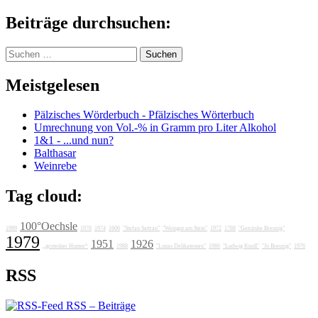
Beiträge durchsuchen:
Suchen
nach:
Meistgelesen
Pälzisches Wörderbuch - Pfälzisches Wörterbuch
Umrechnung von Vol.-% in Gramm pro Liter Alkohol
1&1 - ...und nun?
Balthasar
Weinrebe
Tag cloud:
100°Oechsle
1989
1978
1974
1606
"Stefan Sattran"
"Weingut am Stein"
1972
1788
"Getränke Breunig"
1979
1951
1926
„grotesker Humor“
1988
"Lunas Delikatessen"
1986
"Ludwig Knoll"
"Jo Breunig"
1976
RSS
RSS – Beiträge