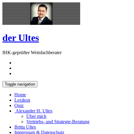
Skip
Open
to
Sidebar
content
der Ultes
IHK-geprüfter Weinfachberater
Toggle navigation
Home
Lexikon
Quiz
Alexander H. Ultes
Über mich
Vertriebs- und Strategie-Beratung
Britta Ultes
Impressum & Datenschutz