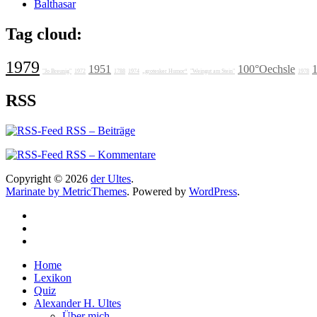
Balthasar
Tag cloud:
1979
1951
100°Oechsle
"Jo Breunig"
1972
1788
1974
„grotesker Humor“
"Weingut am Stein"
1978
RSS
RSS – Beiträge
RSS – Kommentare
Copyright © 2026
der Ultes
.
Marinate by MetricThemes
. Powered by
WordPress
.
Home
Lexikon
Quiz
Alexander H. Ultes
Über mich