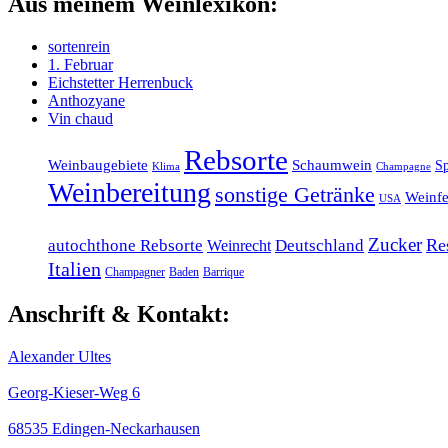
Aus meinem Weinlexikon:
sortenrein
1. Februar
Eichstetter Herrenbuck
Anthozyane
Vin chaud
Rebsorte
Weinbaugebiete
Schaumwein
Sp
Klima
Champagne
Weinbereitung
sonstige Getränke
Weinfe
USA
Zucker
Re
autochthone Rebsorte
Weinrecht
Deutschland
Italien
Champagner
Baden
Barrique
Anschrift & Kontakt:
Alexander Ultes
Georg-Kieser-Weg 6
68535 Edingen-Neckarhausen