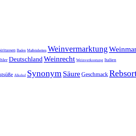
Weinvermarktung
Weinmar
irituosen
Baden
Maßeinheiten
Weinrecht
Deutschland
hler
Italien
Weinverkostung
Synonym
Rebsor
Säure
Geschmack
stsüße
Alkohol