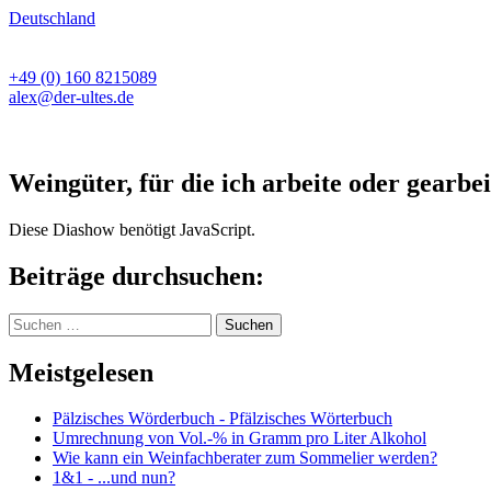
Deutschland
+49 (0) 160 8215089
alex@der-ultes.de
Weingüter, für die ich arbeite oder gearbei
Diese Diashow benötigt JavaScript.
Beiträge durchsuchen:
Suchen
nach:
Meistgelesen
Pälzisches Wörderbuch - Pfälzisches Wörterbuch
Umrechnung von Vol.-% in Gramm pro Liter Alkohol
Wie kann ein Weinfachberater zum Sommelier werden?
1&1 - ...und nun?