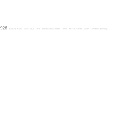
1926
"Ludwig Knoll"
1988
1606
1976
"Lunas Delikatessen"
1986
"Stefan Sattran"
1989
"Getränke Breunig"