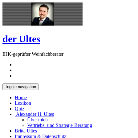
Skip
Open
to
Sidebar
content
der Ultes
IHK-geprüfter Weinfachberater
Toggle navigation
Home
Lexikon
Quiz
Alexander H. Ultes
Über mich
Vertriebs- und Strategie-Beratung
Britta Ultes
Impressum & Datenschutz