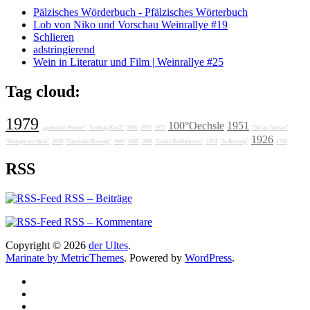
Pälzisches Wörderbuch - Pfälzisches Wörterbuch
Lob von Niko und Vorschau Weinrallye #19
Schlieren
adstringierend
Wein in Literatur und Film | Weinrallye #25
Tag cloud:
1979
100°Oechsle
1951
„grotesker Humor“
"Ludwig Knoll"
1986
1976
1972
"Stefan Sattran"
1926
"Weingut am Stein"
1978
"Getränke Breunig"
1989
1606
1988
"Lunas Delikatessen"
1974
"Jo Breunig"
1788
RSS
RSS – Beiträge
RSS – Kommentare
Copyright © 2026
der Ultes
.
Marinate by MetricThemes
. Powered by
WordPress
.