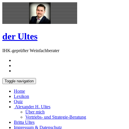
Skip
Open
to
Sidebar
content
der Ultes
IHK-geprüfter Weinfachberater
Toggle navigation
Home
Lexikon
Quiz
Alexander H. Ultes
Über mich
Vertriebs- und Strategie-Beratung
Britta Ultes
Impressum & Datenschutz