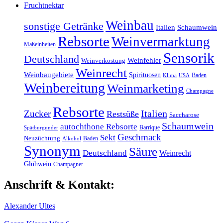
Fruchtnektar
Weinbau
sonstige Getränke
Italien
Schaumwein
Rebsorte
Weinvermarktung
Maßeinheiten
Sensorik
Deutschland
Weinfehler
Weinverkostung
Weinrecht
Weinbaugebiete
Spirituosen
Baden
Klima
USA
Weinbereitung
Weinmarketing
Champagne
Rebsorte
Italien
Zucker
Restsüße
Saccharose
Schaumwein
autochthone Rebsorte
Barrique
Spätburgunder
Geschmack
Sekt
Neuzüchtung
Baden
Alkohol
Synonym
Säure
Deutschland
Weinrecht
Glühwein
Champagner
Anschrift & Kontakt:
Alexander Ultes