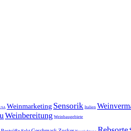
Sensorik
Weinverm
Weinmarketing
Italien
USA
Weinbereitung
u
Weinbaugebiete
Rebsorte
Geschmack
Zucker
Restsüße
Sekt