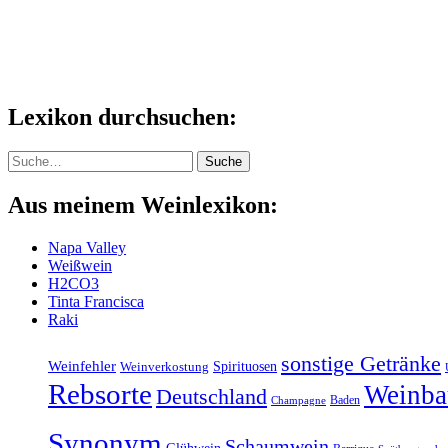
Lexikon durchsuchen:
Suche
Suche
Aus meinem Weinlexikon:
Napa Valley
Weißwein
H2CO3
Tinta Francisca
Raki
sonstige Getränke
Weinfehler
Spirituosen
Weinverkostung
Rebsorte
Weinba
Deutschland
Baden
Champagne
Synonym
Schaumwein
Glühwein