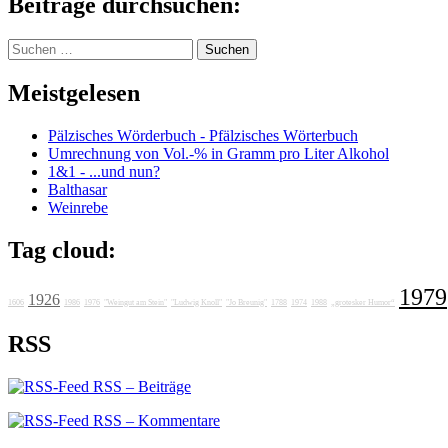
Beiträge durchsuchen:
Suchen
nach:
Meistgelesen
Pälzisches Wörderbuch - Pfälzisches Wörterbuch
Umrechnung von Vol.-% in Gramm pro Liter Alkohol
1&1 - ...und nun?
Balthasar
Weinrebe
Tag cloud:
1979
1926
1606
1986
1976
"Weingut am Stein"
"Ludwig Knoll"
"Jo Breunig"
1788
1974
1988
„grotesker Humor“
RSS
RSS – Beiträge
RSS – Kommentare