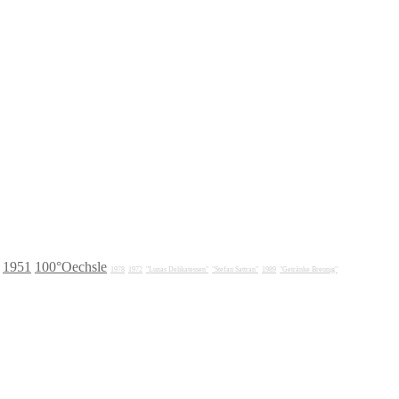
1951
100°Oechsle
1978
1972
"Lunas Delikatessen"
"Stefan Sattran"
1989
"Getränke Breunig"