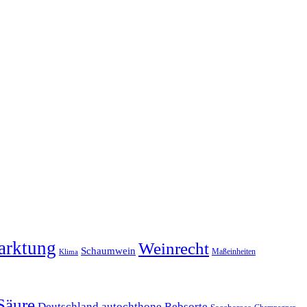
arktung
Weinrecht
Schaumwein
Maßeinheiten
Klima
Säure
Deutschland
autochthone Rebsorte