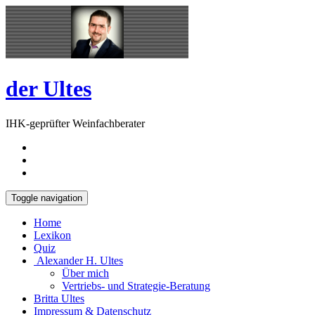
Skip
Open
to
Sidebar
content
der Ultes
IHK-geprüfter Weinfachberater
Toggle navigation
Home
Lexikon
Quiz
Alexander H. Ultes
Über mich
Vertriebs- und Strategie-Beratung
Britta Ultes
Impressum & Datenschutz