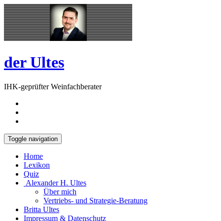
Skip
Open
to
Sidebar
content
der Ultes
IHK-geprüfter Weinfachberater
Toggle navigation
Home
Lexikon
Quiz
Alexander H. Ultes
Über mich
Vertriebs- und Strategie-Beratung
Britta Ultes
Impressum & Datenschutz