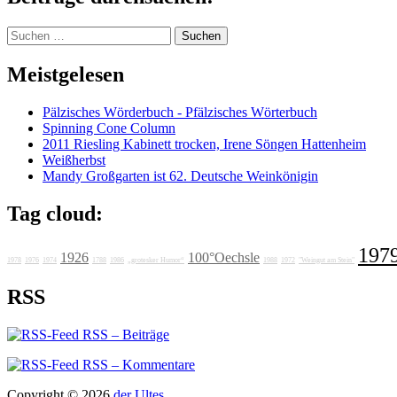
Suchen
nach:
Meistgelesen
Pälzisches Wörderbuch - Pfälzisches Wörterbuch
Spinning Cone Column
2011 Riesling Kabinett trocken, Irene Söngen Hattenheim
Weißherbst
Mandy Großgarten ist 62. Deutsche Weinkönigin
Tag cloud:
197
1926
100°Oechsle
1978
1976
1974
1788
1986
„grotesker Humor“
1988
1972
"Weingut am Stein"
RSS
RSS – Beiträge
RSS – Kommentare
Copyright © 2026
der Ultes
.