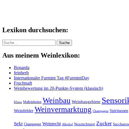
Lexikon durchsuchen:
Suche
Suche
Aus meinem Weinlexikon:
Bonarda
feinherb
Internationaler Furmint Tag #FurmintDay
Fruchtsaft
Weinbewertung im 20-Punkte-System (klassisch)
Sensori
Weinbau
Weinbaugebiete
Maßeinheiten
Klima
Weinvermarktung
Weinfehler
Spirituosen
Champagne
Zucker
Sekt
Weinrecht
Champagner
Neuzüchtung
Saccharos
Alkohol