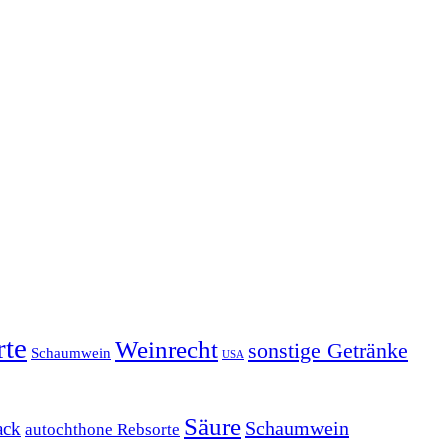
rte
Weinrecht
sonstige Getränke
Schaumwein
USA
Säure
Schaumwein
ack
autochthone Rebsorte