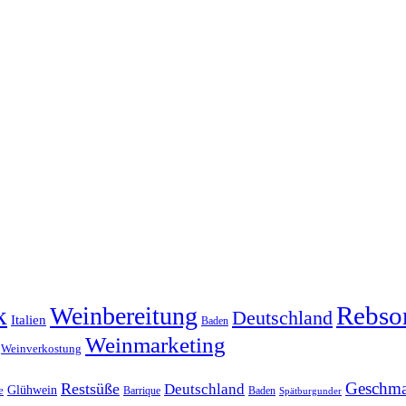
k
Rebso
Weinbereitung
Deutschland
Italien
Baden
Weinmarketing
Weinverkostung
Geschm
Restsüße
Deutschland
Glühwein
e
Barrique
Baden
Spätburgunder