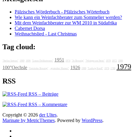
Pälzisches Wörderbuch - Pfälzisches Wörterbuch
Wie kann ein Weinfachberater zum Sommelier werden?
Mit dem Weinfachberater zur WM 2010 in Südafrika
Cabernet Dorsa
Weihnachtslied - Last Christmas
Tag cloud:
1951
"Stefan Sattran"
1989
1606
"Lunas Delikatessen"
1974
"Jo Breunig"
"Weingut am Stein"
1978
1972
1986
1979
100°Oechsle
1926
"Getränke Breunig"
„grotesker Humor“
1988
"Ludwig Knoll"
1976
1788
RSS
RSS – Beiträge
RSS – Kommentare
Copyright © 2026
der Ultes
.
Marinate by MetricThemes
. Powered by
WordPress
.