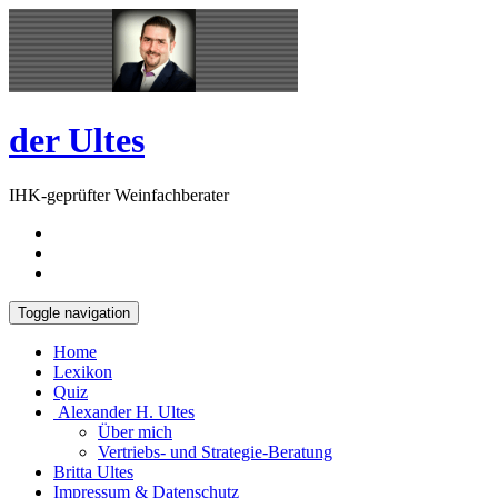
Skip
Open
to
Sidebar
content
der Ultes
IHK-geprüfter Weinfachberater
Toggle navigation
Home
Lexikon
Quiz
Alexander H. Ultes
Über mich
Vertriebs- und Strategie-Beratung
Britta Ultes
Impressum & Datenschutz