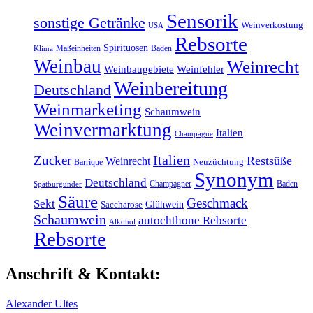
Sensorik
sonstige Getränke
Weinverkostung
USA
Rebsorte
Spirituosen
Maßeinheiten
Baden
Klima
Weinbau
Weinrecht
Weinbaugebiete
Weinfehler
Weinbereitung
Deutschland
Weinmarketing
Schaumwein
Weinvermarktung
Italien
Champagne
Italien
Zucker
Restsüße
Weinrecht
Barrique
Neuzüchtung
Synonym
Deutschland
Champagner
Baden
Spätburgunder
Säure
Geschmack
Sekt
Glühwein
Saccharose
Schaumwein
autochthone Rebsorte
Alkohol
Rebsorte
Anschrift & Kontakt:
Alexander Ultes