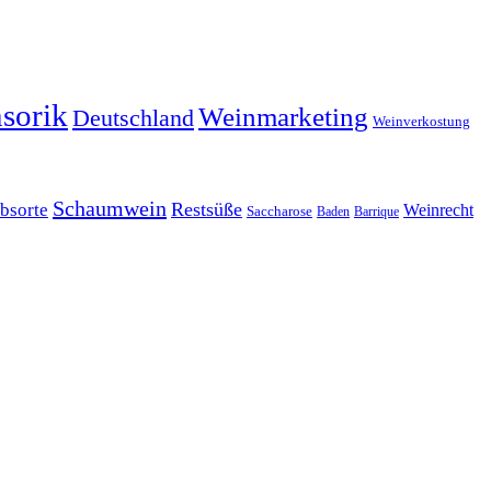
sorik
Weinmarketing
Deutschland
Weinverkostung
Schaumwein
Restsüße
bsorte
Weinrecht
Saccharose
Baden
Barrique