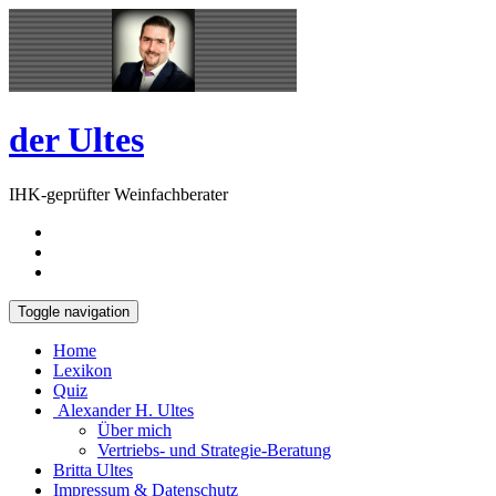
Skip
Open
to
Sidebar
content
der Ultes
IHK-geprüfter Weinfachberater
Toggle navigation
Home
Lexikon
Quiz
Alexander H. Ultes
Über mich
Vertriebs- und Strategie-Beratung
Britta Ultes
Impressum & Datenschutz