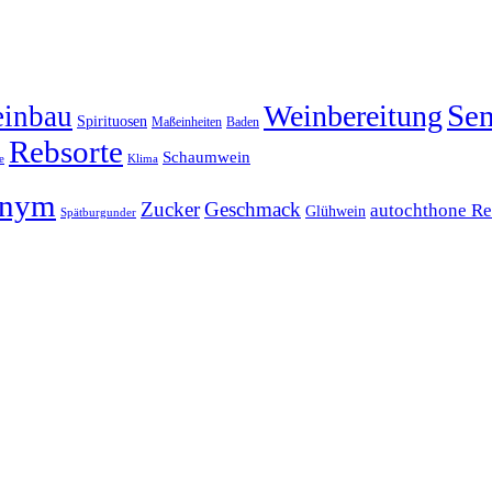
Sen
Weinbereitung
inbau
Spirituosen
Maßeinheiten
Baden
Rebsorte
Schaumwein
Klima
e
onym
Zucker
Geschmack
autochthone Re
Glühwein
Spätburgunder