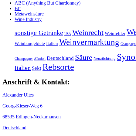
ABC (Anything But Chardonnay)
Bft
Metaweinsäure
Wine Industry
We
Weinrecht
sonstige Getränke
Weinfehler
USA
Weinvermarktung
Weinbaugebiete
Italien
Champagn
Syn
Säure
Deutschland
Champagner
Neuzüchtung
Alkohol
Rebsorte
Italien
Sekt
Anschrift & Kontakt:
Alexander Ultes
Georg-Kieser-Weg 6
68535 Edingen-Neckarhausen
Deutschland