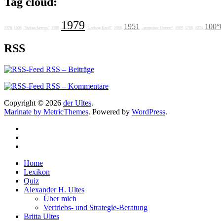
Tag cloud:
1979
1951
100°
1976
1606
"Stefan Sattran"
1986
"Ludwig Knoll"
1988
„grotesker Humor“
1989
1788
1974
RSS
RSS – Beiträge
RSS – Kommentare
Copyright © 2026
der Ultes
.
Marinate by MetricThemes
. Powered by
WordPress
.
Home
Lexikon
Quiz
Alexander H. Ultes
Über mich
Vertriebs- und Strategie-Beratung
Britta Ultes