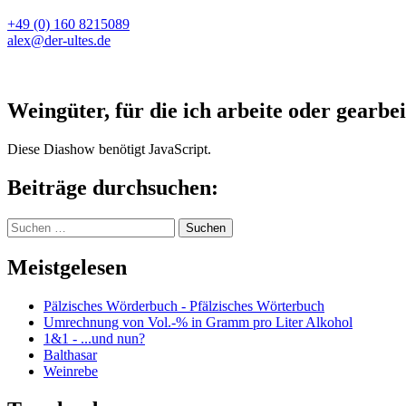
+49 (0) 160 8215089
alex@der-ultes.de
Weingüter, für die ich arbeite oder gearbei
Diese Diashow benötigt JavaScript.
Beiträge durchsuchen:
Suchen
nach:
Meistgelesen
Pälzisches Wörderbuch - Pfälzisches Wörterbuch
Umrechnung von Vol.-% in Gramm pro Liter Alkohol
1&1 - ...und nun?
Balthasar
Weinrebe