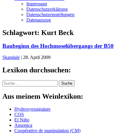
Impressum
Datenschutzerklärung
Datenschutzeinstellungen
Datenauszug
Schlagwort:
Kurt Beck
Baubeginn des Hochmoselübergangs der B50
Skandale
|
28. April 2009
Lexikon durchsuchen:
Suche
Suche
Aus meinem Weinlexikon:
Hydroxyessigsäure
COS
El Niño
Ansonica
Coopérative de manipulation (CM)