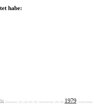
tet habe:
1979
51
"Stefan Sattran"
1974
1788
1606
1989
"Weingut am Stein"
1988
1986
„grotesker Humor“