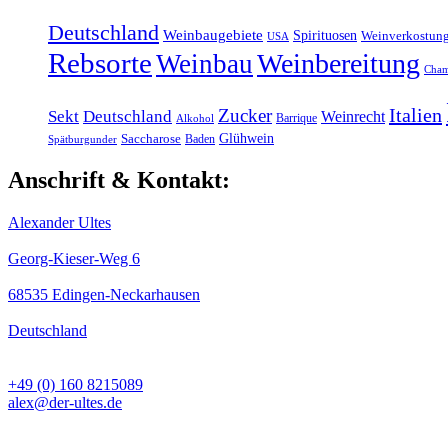
Deutschland
Weinbaugebiete
Spirituosen
Weinverkostun
USA
Rebsorte
Weinbereitung
Weinbau
Cha
Italien
Zucker
Sekt
Deutschland
Weinrecht
Barrique
Alkohol
Glühwein
Saccharose
Baden
Spätburgunder
Anschrift & Kontakt:
Alexander Ultes
Georg-Kieser-Weg 6
68535 Edingen-Neckarhausen
Deutschland
+49 (0) 160 8215089
alex@der-ultes.de