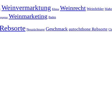
Weinvermarktung
Weinrecht
Weinfehler
g
Maßei
Klima
Weinmarketing
Baden
mpagne
Rebsorte
Geschmack
autochthone Rebsorte
Neuzüchtung
Ch