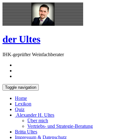
Skip
Open
to
Sidebar
content
der Ultes
IHK-geprüfter Weinfachberater
Toggle navigation
Home
Lexikon
Quiz
Alexander H. Ultes
Über mich
Vertriebs- und Strategie-Beratung
Britta Ultes
Impressum & Datenschutz