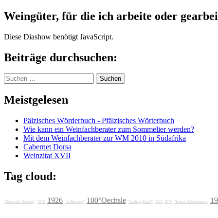
Weingüter, für die ich arbeite oder gearbei
Diese Diashow benötigt JavaScript.
Beiträge durchsuchen:
Suchen
nach:
Meistgelesen
Pälzisches Wörderbuch - Pfälzisches Wörterbuch
Wie kann ein Weinfachberater zum Sommelier werden?
Mit dem Weinfachberater zur WM 2010 in Südafrika
Cabernet Dorsa
Weinzitat XVII
Tag cloud:
1926
100°Oechsle
19
"Getränke Breunig"
1978
"Jo Breunig"
"Ludwig Knoll"
1972
1976
"Lunas Delikatessen"