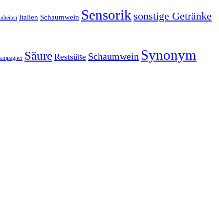
Sensorik
sonstige Getränke
Italien
Schaumwein
nheiten
Synonym
Säure
Schaumwein
Restsüße
ampagner