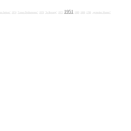
1951
fan Sattran"
1974
"Lunas Delikatessen"
1978
"Jo Breunig"
1972
1989
1606
1788
„grotesker Humor“