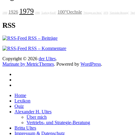
1979
1926
100°Oechsle
1988
1986
"Ludwig Knoll"
"Weingut am Stein"
1976
"Getränke Breunig"
"Ste
RSS
RSS – Beiträge
RSS – Kommentare
Copyright © 2026
der Ultes
.
Marinate by MetricThemes
. Powered by
WordPress
.
Home
Lexikon
Quiz
Alexander H. Ultes
Über mich
Vertriebs- und Strategie-Beratung
Britta Ultes
Impressum & Datenschutz