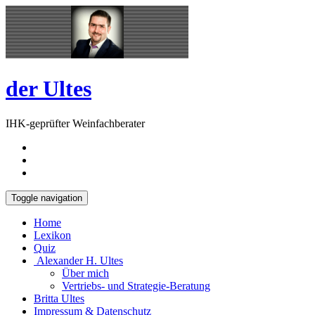
Skip
Open
to
Sidebar
content
der Ultes
IHK-geprüfter Weinfachberater
Toggle navigation
Home
Lexikon
Quiz
Alexander H. Ultes
Über mich
Vertriebs- und Strategie-Beratung
Britta Ultes
Impressum & Datenschutz