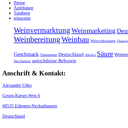
Presse
Äpfelsäure
Tuniberg
reinsortig
Weinvermarktung
Weinmarketing
Deu
Weinbereitung
Weinbau
Weinverkostung
Champa
Säure
Geschmack
Deutschland
Weinre
Champagner
Alkohol
autochthone Rebsorte
Saccharose
Anschrift & Kontakt:
Alexander Ultes
Georg-Kieser-Weg 6
68535 Edingen-Neckarhausen
Deutschland