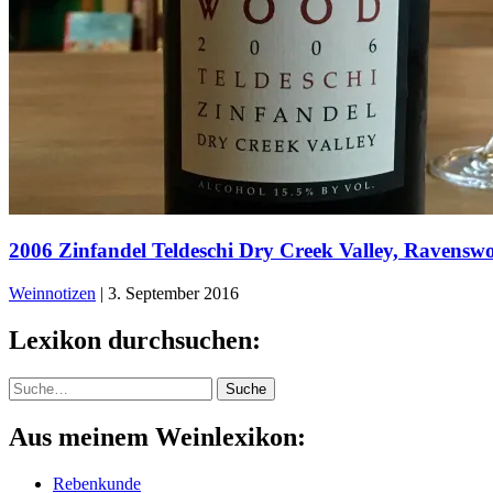
2006 Zinfandel Teldeschi Dry Creek Valley, Ravens
Weinnotizen
|
3. September 2016
Lexikon durchsuchen:
Suche
Suche
Aus meinem Weinlexikon:
Rebenkunde