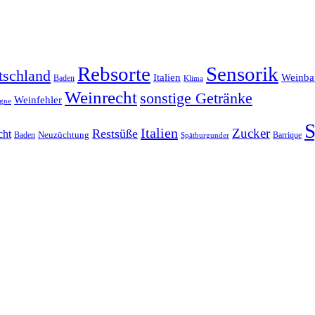
Rebsorte
Sensorik
tschland
Italien
Weinba
Baden
Klima
Weinrecht
sonstige Getränke
Weinfehler
gne
Italien
Zucker
Restsüße
cht
Baden
Neuzüchtung
Barrique
Spätburgunder