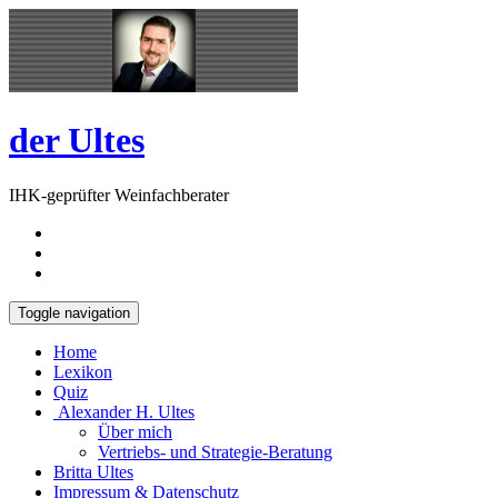
Skip
Open
to
Sidebar
content
der Ultes
IHK-geprüfter Weinfachberater
Toggle navigation
Home
Lexikon
Quiz
Alexander H. Ultes
Über mich
Vertriebs- und Strategie-Beratung
Britta Ultes
Impressum & Datenschutz