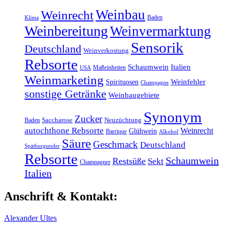
Weinbau
Weinrecht
Baden
Klima
Weinbereitung
Weinvermarktung
Sensorik
Deutschland
Weinverkostung
Rebsorte
Schaumwein
Italien
Maßeinheiten
USA
Weinmarketing
Weinfehler
Spirituosen
Champagne
sonstige Getränke
Weinbaugebiete
Synonym
Zucker
Baden
Saccharose
Neuzüchtung
autochthone Rebsorte
Weinrecht
Glühwein
Barrique
Alkohol
Säure
Geschmack
Deutschland
Spätburgunder
Rebsorte
Schaumwein
Restsüße
Sekt
Champagner
Italien
Anschrift & Kontakt:
Alexander Ultes