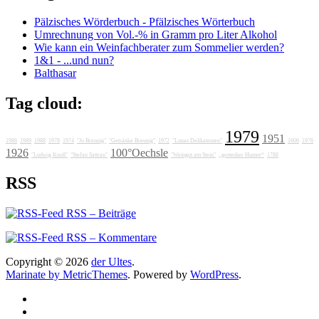
Pälzisches Wörderbuch - Pfälzisches Wörterbuch
Umrechnung von Vol.-% in Gramm pro Liter Alkohol
Wie kann ein Weinfachberater zum Sommelier werden?
1&1 - ...und nun?
Balthasar
Tag cloud:
1979
1951
1986
1989
1988
1978
1974
"Jo Breunig"
"Getränke Breunig"
1972
"Lunas Delikatessen"
1606
1976
1926
100°Oechsle
"Ludwig Knoll"
"Stefan Sattran"
"Weingut am Stein"
„grotesker Humor“
1788
RSS
RSS – Beiträge
RSS – Kommentare
Copyright © 2026
der Ultes
.
Marinate by MetricThemes
. Powered by
WordPress
.