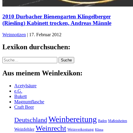
2010 Durbacher Bienengarten Klingelberger
(Riesling) Kabinett trocken, Andreas Männle
Weinnotizen
|
17. Februar 2012
Lexikon durchsuchen:
Suche
Suche
Aus meinem Weinlexikon:
Acetylsäure
e.G.
Bukett
Magnumflasche
Craft Beer
Weinbereitung
Deutschland
Baden
Maßeinheiten
Weinrecht
Weinfehler
Weinverkostung
Klima