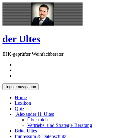
Skip
Open
to
Sidebar
content
der Ultes
IHK-geprüfter Weinfachberater
Toggle navigation
Home
Lexikon
Quiz
Alexander H. Ultes
Über mich
Vertriebs- und Strategie-Beratung
Britta Ultes
Impressum & Datenschutz