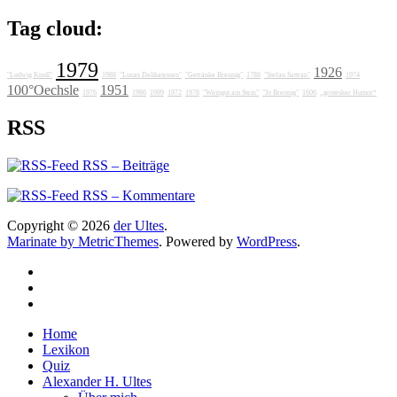
Tag cloud:
1979
1926
"Ludwig Knoll"
1988
"Lunas Delikatessen"
"Getränke Breunig"
1788
"Stefan Sattran"
1974
100°Oechsle
1951
1976
1986
1989
1972
1978
"Weingut am Stein"
"Jo Breunig"
1606
„grotesker Humor“
RSS
RSS – Beiträge
RSS – Kommentare
Copyright © 2026
der Ultes
.
Marinate by MetricThemes
. Powered by
WordPress
.
Home
Lexikon
Quiz
Alexander H. Ultes