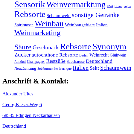
Sensorik
Weinvermarktung
USA
Champagne
Rebsorte
sonstige Getränke
Schaumwein
Weinbau
Weinbaugebiete
Italien
Spirituosen
Weinmarketing
Rebsorte
Synonym
Säure
Geschmack
Zucker
autochthone Rebsorte
Weinrecht
Glühwein
Baden
Restsüße
Deutschland
Champagner
Saccharose
Alkohol
Italien
Schaumwein
Sekt
Neuzüchtung
Barrique
Spätburgunder
Anschrift & Kontakt:
Alexander Ultes
Georg-Kieser-Weg 6
68535 Edingen-Neckarhausen
Deutschland