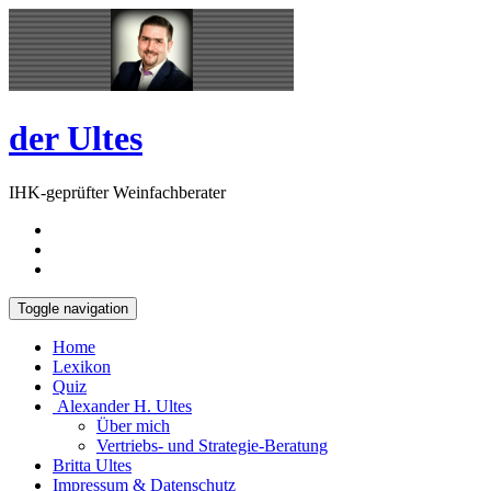
Skip
Open
to
Sidebar
content
der Ultes
IHK-geprüfter Weinfachberater
Toggle navigation
Home
Lexikon
Quiz
Alexander H. Ultes
Über mich
Vertriebs- und Strategie-Beratung
Britta Ultes
Impressum & Datenschutz