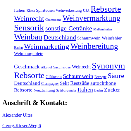
Rebsorte
Italien
Spirituosen
Weinverkostung
Klima
USA
Weinvermarktung
Weinrecht
Champagne
Sensorik
sonstige Getränke
Maßeinheiten
Weinbau
Deutschland
Schaumwein
Weinfehler
Weinbereitung
Weinmarketing
Baden
Weinbaugebiete
Synonym
Geschmack
Weinrecht
Saccharose
Alkohol
Rebsorte
Säure
Schaumwein
Glühwein
Barrique
Restsüße
Deutschland
Sekt
autochthone
Champagner
Italien
Zucker
Rebsorte
Neuzüchtung
Baden
Spätburgunder
Anschrift & Kontakt:
Alexander Ultes
Georg-Kieser-Weg 6