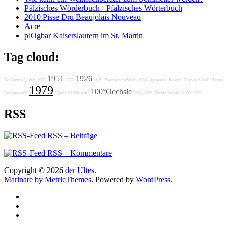
Pälzisches Wörderbuch - Pfälzisches Wörterbuch
2010 Pisse Dru Beaujolais Nouveau
Acre
plOgbar Kaiserslautern im St. Martin
Tag cloud:
1951
1926
"Jo Breunig"
1606
1978
1972
1989
"Weingut am Stein"
1988
„grotesker Humor“
"Ludwig Knoll"
"Lunas
1979
100°Oechsle
Delikatessen"
"Getränke Breunig"
1974
1976
"Stefan Sattran"
1986
1788
RSS
RSS – Beiträge
RSS – Kommentare
Copyright © 2026
der Ultes
.
Marinate by MetricThemes
. Powered by
WordPress
.