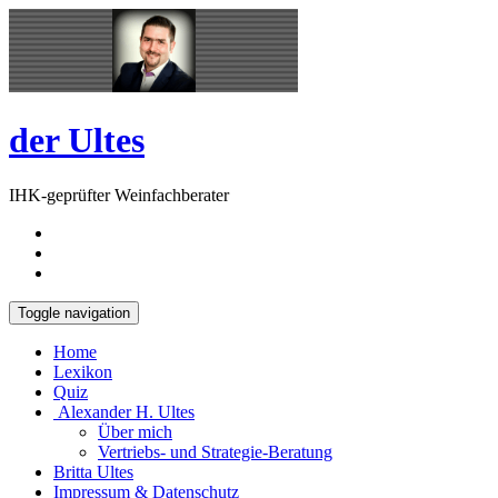
Skip
Open
to
Sidebar
content
der Ultes
IHK-geprüfter Weinfachberater
Toggle navigation
Home
Lexikon
Quiz
Alexander H. Ultes
Über mich
Vertriebs- und Strategie-Beratung
Britta Ultes
Impressum & Datenschutz