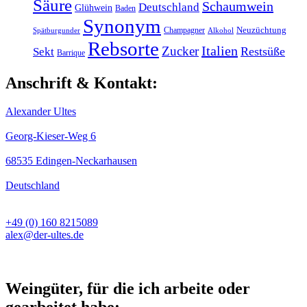
Säure
Schaumwein
Deutschland
Glühwein
Baden
Synonym
Champagner
Neuzüchtung
Spätburgunder
Alkohol
Rebsorte
Italien
Zucker
Restsüße
Sekt
Barrique
Anschrift & Kontakt:
Alexander Ultes
Georg-Kieser-Weg 6
68535 Edingen-Neckarhausen
Deutschland
+49 (0) 160 8215089
alex@der-ultes.de
Weingüter, für die ich arbeite oder