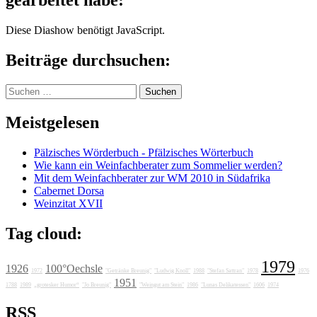
gearbeitet habe:
Diese Diashow benötigt JavaScript.
Beiträge durchsuchen:
Suchen
nach:
Meistgelesen
Pälzisches Wörderbuch - Pfälzisches Wörterbuch
Wie kann ein Weinfachberater zum Sommelier werden?
Mit dem Weinfachberater zur WM 2010 in Südafrika
Cabernet Dorsa
Weinzitat XVII
Tag cloud:
1979
1926
100°Oechsle
1972
"Getränke Breunig"
"Ludwig Knoll"
1988
"Stefan Sattran"
1978
1976
1951
1788
1989
„grotesker Humor“
"Jo Breunig"
"Weingut am Stein"
1986
"Lunas Delikatessen"
1606
1974
RSS