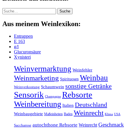
Suche
Suche
Aus meinem Weinlexikon:
Entrappen
E 163
g/l
Glucuronsäure
Xynisteri
Weinvermarktung
Weinfehler
Weinbau
Weinmarketing
Spirituosen
sonstige Getränke
Schaumwein
Weinverkostung
Sensorik
Rebsorte
Champagne
Weinbereitung
Deutschland
Italien
Weinrecht
Weinbaugebiete
Maßeinheiten
Baden
Klima
USA
Geschmack
autochthone Rebsorte
Weinrecht
Saccharose