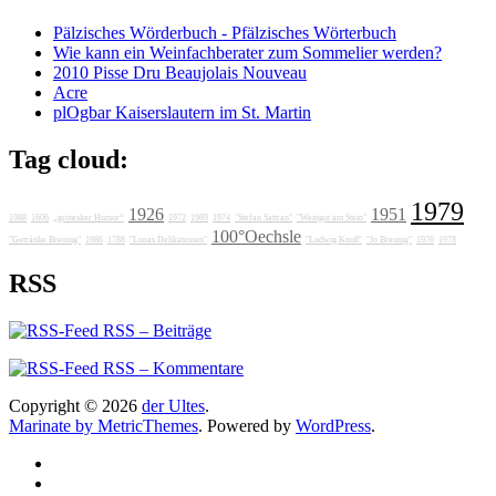
Pälzisches Wörderbuch - Pfälzisches Wörterbuch
Wie kann ein Weinfachberater zum Sommelier werden?
2010 Pisse Dru Beaujolais Nouveau
Acre
plOgbar Kaiserslautern im St. Martin
Tag cloud:
1979
1926
1951
1988
1606
„grotesker Humor“
1972
1989
1974
"Stefan Sattran"
"Weingut am Stein"
100°Oechsle
"Getränke Breunig"
1986
1788
"Lunas Delikatessen"
"Ludwig Knoll"
"Jo Breunig"
1976
1978
RSS
RSS – Beiträge
RSS – Kommentare
Copyright © 2026
der Ultes
.
Marinate by MetricThemes
. Powered by
WordPress
.