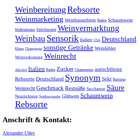
Rebsorte
Weinbereitung
Weinmarketing
Weinbaugebiete
Schaumwein
Baden
Weinvermarktung
Spirituosen
Maßeinheiten
Sensorik
Weinbau
Deutschland
Italien
USA
sonstige Getränke
Weinfehler
Klima
Champagne
Weinrecht
Weinverkostung
Italien
Zucker
autochthone
Baden
Champagner
Alkohol
Synonym
Rebsorte
Deutschland
Sekt
Barrique
Säure
Geschmack
Restsüße
Weinrecht
Saccharose
Schaumwein
Glühwein
Neuzüchtung
Spätburgunder
Rebsorte
Anschrift & Kontakt:
Alexander Ultes