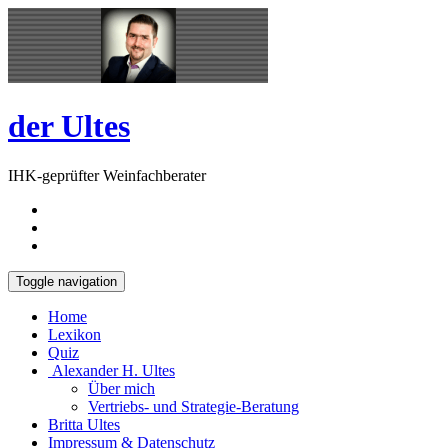
Skip
Open
to
Sidebar
content
der Ultes
IHK-geprüfter Weinfachberater
Toggle navigation
Home
Lexikon
Quiz
Alexander H. Ultes
Über mich
Vertriebs- und Strategie-Beratung
Britta Ultes
Impressum & Datenschutz