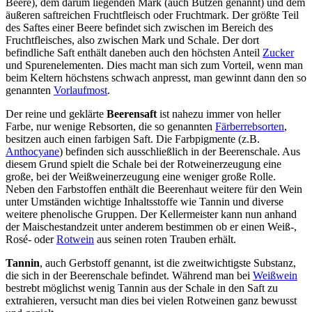
Beere), dem darum liegenden Mark (auch Butzen genannt) und dem
äußeren saftreichen Fruchtfleisch oder Fruchtmark. Der größte Teil
des Saftes einer Beere befindet sich zwischen im Bereich des
Fruchtfleisches, also zwischen Mark und Schale. Der dort
befindliche Saft enthält daneben auch den höchsten Anteil
Zucker
und Spurenelementen. Dies macht man sich zum Vorteil, wenn man
beim Keltern höchstens schwach anpresst, man gewinnt dann den so
genannten
Vorlaufmost
.
Der reine und geklärte
Beerensaft
ist nahezu immer von heller
Farbe, nur wenige Rebsorten, die so genannten
Färberrebsorten
,
besitzen auch einen farbigen Saft. Die Farbpigmente (z.B.
Anthocyane
) befinden sich ausschließlich in der Beerenschale. Aus
diesem Grund spielt die Schale bei der Rotweinerzeugung eine
große, bei der Weißweinerzeugung eine weniger große Rolle.
Neben den Farbstoffen enthält die Beerenhaut weitere für den Wein
unter Umständen wichtige Inhaltsstoffe wie Tannin und diverse
weitere phenolische Gruppen. Der Kellermeister kann nun anhand
der Maischestandzeit unter anderem bestimmen ob er einen Weiß-,
Rosé- oder
Rotwein
aus seinen roten Trauben erhält.
Tannin
, auch Gerbstoff genannt, ist die zweitwichtigste Substanz,
die sich in der Beerenschale befindet. Während man bei
Weißwein
bestrebt möglichst wenig Tannin aus der Schale in den Saft zu
extrahieren, versucht man dies bei vielen Rotweinen ganz bewusst