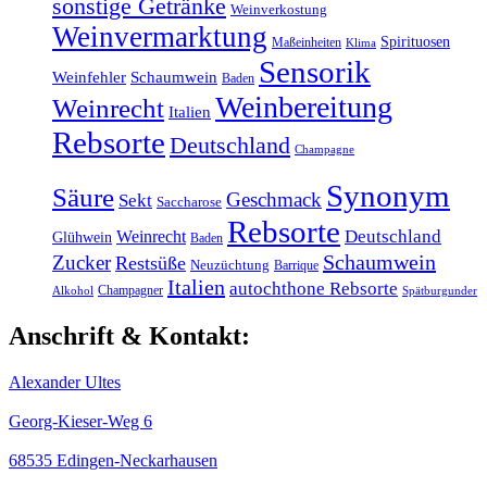
sonstige Getränke
Weinverkostung
Weinvermarktung
Spirituosen
Maßeinheiten
Klima
Sensorik
Weinfehler
Schaumwein
Baden
Weinbereitung
Weinrecht
Italien
Rebsorte
Deutschland
Champagne
Synonym
Säure
Geschmack
Sekt
Saccharose
Rebsorte
Weinrecht
Deutschland
Glühwein
Baden
Schaumwein
Zucker
Restsüße
Neuzüchtung
Barrique
Italien
autochthone Rebsorte
Champagner
Alkohol
Spätburgunder
Anschrift & Kontakt:
Alexander Ultes
Georg-Kieser-Weg 6
68535 Edingen-Neckarhausen