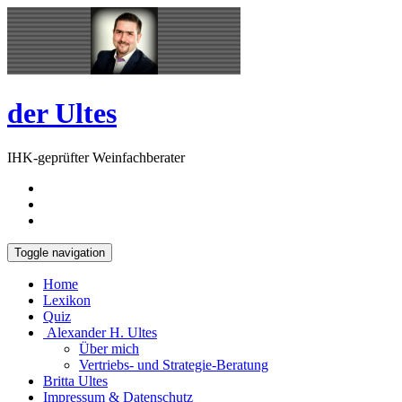
Skip
Open
to
Sidebar
content
der Ultes
IHK-geprüfter Weinfachberater
Toggle navigation
Home
Lexikon
Quiz
Alexander H. Ultes
Über mich
Vertriebs- und Strategie-Beratung
Britta Ultes
Impressum & Datenschutz