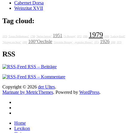
Cabernet Dorsa
Weinzitat XVII
Tag cloud:
1979
1951
1976
"Lunas Delikatessen"
1788
"Stefan Sattran"
"Jo Breunig"
1972
1986
1606
"Ludwig Knoll"
100°Oechsle
1926
"Weingut am Stein"
1989
"Getränke Breunig"
„grotesker Humor“
1974
1988
1978
RSS
RSS – Beiträge
RSS – Kommentare
Copyright © 2026
der Ultes
.
Marinate by MetricThemes
. Powered by
WordPress
.
Home
Lexikon