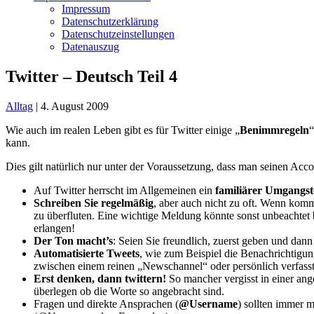
Impressum
Datenschutzerklärung
Datenschutzeinstellungen
Datenauszug
Twitter – Deutsch Teil 4
Alltag
|
4. August 2009
Wie auch im realen Leben gibt es für Twitter einige „
Benimmregeln
“
kann.
Dies gilt natürlich nur unter der Voraussetzung, dass man seinen Acco
Auf Twitter herrscht im Allgemeinen ein
familiärer Umgangs
Schreiben Sie regelmäßig
, aber auch nicht zu oft. Wenn komm
zu überfluten. Eine wichtige Meldung könnte sonst unbeachtet 
erlangen!
Der Ton macht’s
: Seien Sie freundlich, zuerst geben und da
Automatisierte Tweets
, wie zum Beispiel die Benachrichtigung
zwischen einem reinen „Newschannel“ oder persönlich verfassten
Erst denken, dann twittern!
So mancher vergisst in einer anger
überlegen ob die Worte so angebracht sind.
Fragen und direkte Ansprachen (
@Username
) sollten immer 