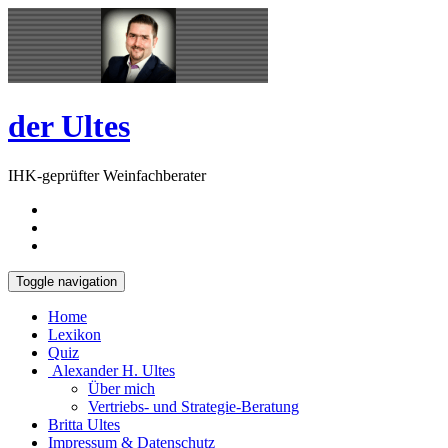
Skip
Open
to
Sidebar
content
der Ultes
IHK-geprüfter Weinfachberater
Toggle navigation
Home
Lexikon
Quiz
Alexander H. Ultes
Über mich
Vertriebs- und Strategie-Beratung
Britta Ultes
Impressum & Datenschutz