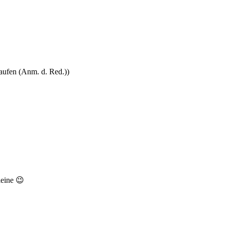
laufen (Anm. d. Red.))
leine 😉