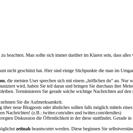
 zu beachten. Man sollte sich immer darüber im Klaren sein, dass alles
unt nicht geschützt hat. Hier sind einige Stichpunkte die man im Umgan
ton
, die meisten User sprechen sich mit einem „höflichen du“ an. Nur w
uniziert wird, haben Sie teil daran und bringen Sie durchaus ihre Mein
bleiben. Terminisieren Sie gerade solche wichtige Nachrichten auf de
nn nehmen Sie die Aufmerksamkeit.
 über neue Blogposts oder ähnliches sollten falls möglich mittels eine
 Nachrichten! (z.B.: twitter.com/ultes und twitter.com/derultes)
egten Diskussion die Öffentlichkeit in der diese stattfindet. Gerade in 
möglichst
zeitnah
beantwortet werden. Diese beginnen Sie selbstverstän