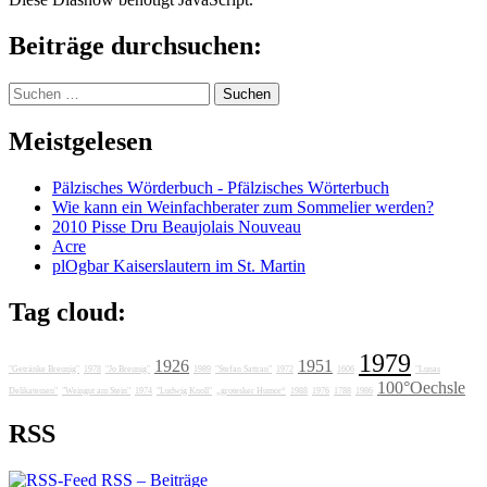
Beiträge durchsuchen:
Suchen
nach:
Meistgelesen
Pälzisches Wörderbuch - Pfälzisches Wörterbuch
Wie kann ein Weinfachberater zum Sommelier werden?
2010 Pisse Dru Beaujolais Nouveau
Acre
plOgbar Kaiserslautern im St. Martin
Tag cloud:
1979
1926
1951
"Getränke Breunig"
1978
"Jo Breunig"
1989
"Stefan Sattran"
1972
1606
"Lunas
100°Oechsle
Delikatessen"
"Weingut am Stein"
1974
"Ludwig Knoll"
„grotesker Humor“
1988
1976
1788
1986
RSS
RSS – Beiträge