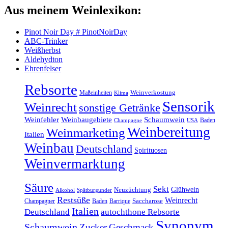
Aus meinem Weinlexikon:
Pinot Noir Day # PinotNoirDay
ABC-Trinker
Weißherbst
Aldehydton
Ehrenfelser
Rebsorte
Maßeinheiten
Weinverkostung
Klima
Sensorik
Weinrecht
sonstige Getränke
Weinfehler
Weinbaugebiete
Schaumwein
Baden
Champagne
USA
Weinbereitung
Weinmarketing
Italien
Weinbau
Deutschland
Spirituosen
Weinvermarktung
Säure
Sekt
Glühwein
Neuzüchtung
Alkohol
Spätburgunder
Restsüße
Weinrecht
Champagner
Baden
Barrique
Saccharose
Italien
Deutschland
autochthone Rebsorte
Synonym
Schaumwein
Zucker
Geschmack