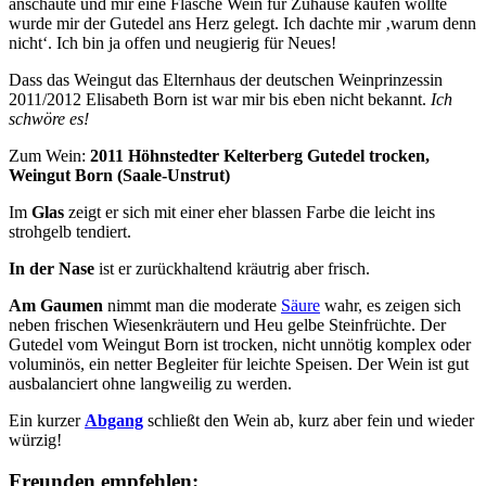
anschaute und mir eine Flasche Wein für Zuhause kaufen wollte
wurde mir der Gutedel ans Herz gelegt. Ich dachte mir ‚warum denn
nicht‘. Ich bin ja offen und neugierig für Neues!
Dass das Weingut das Elternhaus der deutschen Weinprinzessin
2011/2012 Elisabeth Born ist war mir bis eben nicht bekannt.
Ich
schwöre es!
Zum Wein:
2011 Höhnstedter Kelterberg Gutedel trocken,
Weingut Born (Saale-Unstrut)
Im
Glas
zeigt er sich mit einer eher blassen Farbe die leicht ins
strohgelb tendiert.
In der Nase
ist er zurückhaltend kräutrig aber frisch.
Am Gaumen
nimmt man die moderate
Säure
wahr, es zeigen sich
neben frischen Wiesenkräutern und Heu gelbe Steinfrüchte. Der
Gutedel vom Weingut Born ist trocken, nicht unnötig komplex oder
voluminös, ein netter Begleiter für leichte Speisen. Der Wein ist gut
ausbalanciert ohne langweilig zu werden.
Ein kurzer
Abgang
schließt den Wein ab, kurz aber fein und wieder
würzig!
Freunden empfehlen: