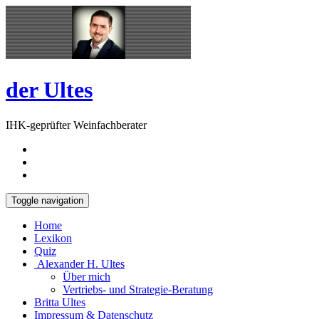
Skip
Open
to
Sidebar
content
der Ultes
IHK-geprüfter Weinfachberater
Toggle navigation
Home
Lexikon
Quiz
Alexander H. Ultes
Über mich
Vertriebs- und Strategie-Beratung
Britta Ultes
Impressum & Datenschutz