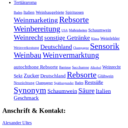
Tertiäraroma
Italien
Weinbaugebiete
Spirituosen
Baden
Rebsorte
Weinmarketing
Weinbereitung
Schaumwein
Maßeinheiten
USA
Weinrecht
sonstige Getränke
Weinfehler
Klima
Sensorik
Deutschland
Weinverkostung
Champagne
Weinbau
Weinvermarktung
autochthone Rebsorte
Weinrecht
Barrique
Saccharose
Alkohol
Rebsorte
Zucker
Sekt
Deutschland
Glühwein
Restsüße
Neuzüchtung
Champagner
Baden
Spätburgunder
Synonym
Säure
Schaumwein
Italien
Geschmack
Anschrift & Kontakt:
Alexander Ultes