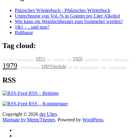
Pälzisches Wörderbuch - Pfälzisches Wörterbuch
Umrechnung von Vol.-% in Gramm pro Liter Alkohol
Wie kann ein Weinfachberater zum Sommelier werden?
1&1 - ...und nun?
Balthasar
Tag cloud:
1951
1926
1972
1986
"Weingut am Stein"
1974
"Jo Breunig"
1606
"Ludwig Knoll"
1978
1976
"Stefan Sattran"
1979
100°Oechsle
"Lunas Delikatessen"
1788
1989
"Getränke Breunig"
1988
„grotesker Humor“
RSS
RSS – Beiträge
RSS – Kommentare
Copyright © 2026
der Ultes
.
Marinate by MetricThemes
. Powered by
WordPress
.