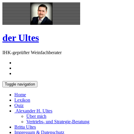
Skip
Open
to
Sidebar
content
der Ultes
IHK-geprüfter Weinfachberater
Toggle navigation
Home
Lexikon
Quiz
Alexander H. Ultes
Über mich
Vertriebs- und Strategie-Beratung
Britta Ultes
Impressum & Datenschutz