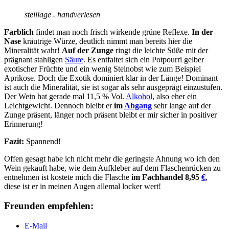
steillage . handverlesen
Farblich
findet man noch frisch wirkende grüne Reflexe.
In der
Nase
kräutrige Würze, deutlich nimmt man bereits hier die
Mineralität wahr!
Auf der Zunge
ringt die leichte Süße mit der
prägnant stahligen
Säure
. Es entfaltet sich ein Potpourri gelber
exotischer Früchte und ein wenig Steinobst wie zum Beispiel
Aprikose. Doch die Exotik dominiert klar in der Länge! Dominant
ist auch die Mineralität, sie ist sogar als sehr ausgeprägt einzustufen.
Der Wein hat gerade mal 11,5 % Vol.
Alkohol
, also eher ein
Leichtgewicht. Dennoch bleibt er
im
Abgang
sehr lange auf der
Zunge präsent, länger noch präsent bleibt er mir sicher in positiver
Erinnerung!
Fazit:
Spannend!
Offen gesagt habe ich nicht mehr die geringste Ahnung wo ich den
Wein gekauft habe, wie dem Aufkleber auf dem Flaschenrücken zu
entnehmen ist kostete mich die Flasche
im Fachhandel 8,95
€
,
diese ist er in meinen Augen allemal locker wert!
Freunden empfehlen:
E-Mail