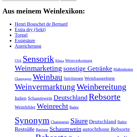
Aus meinem Weinlexikon:
Henri Bouschet de Bernard
Extra dry (Sekt)
Torggl
Essigsäure
Anreicherung
Sensorik
Weinverkostung
Klima
USA
Weinmarketing
sonstige Getränke
Maßeinheiten
Weinbau
Weinbaugebiete
Spirituosen
Champagne
Weinbereitung
Weinvermarktung
Rebsorte
Deutschland
Italien
Schaumwein
Weinrecht
Weinfehler
Baden
Synonym
Säure
Deutschland
Champagner
Baden
Schaumwein
Restsüße
autochthone Rebsorte
Barrique