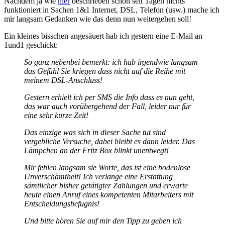
Nachdem ja wie
hier
beschrieben schon seit Tagen nichts
funktioniert in Sachen 1&1 Internet, DSL, Telefon (usw.) mache ich
mir langsam Gedanken wie das denn nun weitergehen soll!
Ein kleines bisschen angesäuert hab ich gestern eine E-Mail an
1und1 geschickt:
So ganz nebenbei bemerkt: ich hab irgendwie langsam
das Gefühl Sie kriegen dass nicht auf die Reihe mit
meinem DSL-Anschluss!
Gestern erhielt ich per SMS die Info dass es nun geht,
das war auch vorübergehend der Fall, leider nur für
eine sehr kurze Zeit!
Das einzige was sich in dieser Sache tut sind
vergebliche Versuche, dabei bleibt es dann leider. Das
Lämpchen an der Fritz Box blinkt unentwegt!
Mir fehlen langsam sie Worte, das ist eine bodenlose
Unverschämtheit! Ich verlange eine Erstattung
sämtlicher bisher getätigter Zahlungen und erwarte
heute einen Anruf eines kompetenten Mitarbeiters mit
Entscheidungsbefugnis!
Und bitte hören Sie auf mir den Tipp zu geben ich