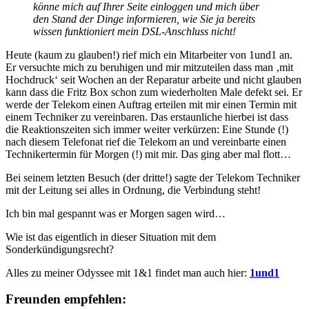
könne mich auf Ihrer Seite einloggen und mich über
den Stand der Dinge informieren, wie Sie ja bereits
wissen funktioniert mein DSL-Anschluss nicht!
Heute (kaum zu glauben!) rief mich ein Mitarbeiter von 1und1 an.
Er versuchte mich zu beruhigen und mir mitzuteilen dass man ‚mit
Hochdruck‘ seit Wochen an der Reparatur arbeite und nicht glauben
kann dass die Fritz Box schon zum wiederholten Male defekt sei. Er
werde der Telekom einen Auftrag erteilen mit mir einen Termin mit
einem Techniker zu vereinbaren. Das erstaunliche hierbei ist dass
die Reaktionszeiten sich immer weiter verkürzen: Eine Stunde (!)
nach diesem Telefonat rief die Telekom an und vereinbarte einen
Technikertermin für Morgen (!) mit mir. Das ging aber mal flott…
Bei seinem letzten Besuch (der dritte!) sagte der Telekom Techniker
mit der Leitung sei alles in Ordnung, die Verbindung steht!
Ich bin mal gespannt was er Morgen sagen wird…
Wie ist das eigentlich in dieser Situation mit dem
Sonderkündigungsrecht?
Alles zu meiner Odyssee mit 1&1 findet man auch hier:
1und1
Freunden empfehlen: