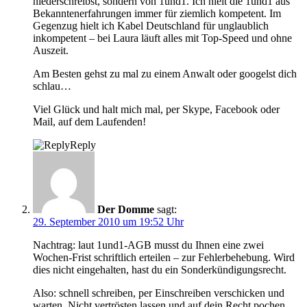
niederschreibst, sondern von 1und1. Ich hielt die 1und1 aus
Bekanntenerfahrungen immer für ziemlich kompetent. Im
Gegenzug hielt ich Kabel Deutschland für unglaublich
inkompetent – bei Laura läuft alles mit Top-Speed und ohne
Auszeit.
Am Besten gehst zu mal zu einem Anwalt oder googelst dich
schlau…
Viel Glück und halt mich mal, per Skype, Facebook oder
Mail, auf dem Laufenden!
Reply
Der Domme
sagt:
29. September 2010 um 19:52 Uhr
Nachtrag: laut 1und1-AGB musst du Ihnen eine zwei
Wochen-Frist schriftlich erteilen – zur Fehlerbehebung. Wird
dies nicht eingehalten, hast du ein Sonderkündigungsrecht.
Also: schnell schreiben, per Einschreiben verschicken und
warten. Nicht vertrösten lassen und auf dein Recht pochen.