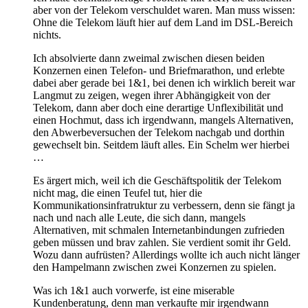
aber von der Telekom verschuldet waren. Man muss wissen:
Ohne die Telekom läuft hier auf dem Land im DSL-Bereich
nichts.
Ich absolvierte dann zweimal zwischen diesen beiden
Konzernen einen Telefon- und Briefmarathon, und erlebte
dabei aber gerade bei 1&1, bei denen ich wirklich bereit war
Langmut zu zeigen, wegen ihrer Abhängigkeit von der
Telekom, dann aber doch eine derartige Unflexibilität und
einen Hochmut, dass ich irgendwann, mangels Alternativen,
den Abwerbeversuchen der Telekom nachgab und dorthin
gewechselt bin. Seitdem läuft alles. Ein Schelm wer hierbei
…
Es ärgert mich, weil ich die Geschäftspolitik der Telekom
nicht mag, die einen Teufel tut, hier die
Kommunikationsinfratruktur zu verbessern, denn sie fängt ja
nach und nach alle Leute, die sich dann, mangels
Alternativen, mit schmalen Internetanbindungen zufrieden
geben müssen und brav zahlen. Sie verdient somit ihr Geld.
Wozu dann aufrüsten? Allerdings wollte ich auch nicht länger
den Hampelmann zwischen zwei Konzernen zu spielen.
Was ich 1&1 auch vorwerfe, ist eine miserable
Kundenberatung, denn man verkaufte mir irgendwann