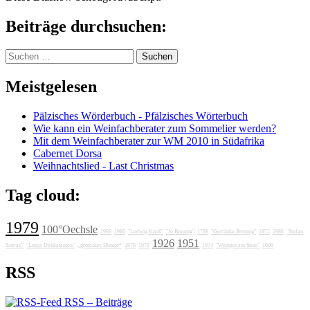
Beiträge durchsuchen:
Suchen
nach:
Meistgelesen
Pälzisches Wörderbuch - Pfälzisches Wörterbuch
Wie kann ein Weinfachberater zum Sommelier werden?
Mit dem Weinfachberater zur WM 2010 in Südafrika
Cabernet Dorsa
Weihnachtslied - Last Christmas
Tag cloud:
1979
100°Oechsle
1989
1986
"Ludwig Knoll"
"Jo Breunig"
1788
"Getränke Breunig"
1972
1988
"Stefan
1926
1951
Sattran"
"Lunas Delikatessen"
„grotesker Humor“
1976
1978
1974
"Weingut am Stein"
1606
RSS
RSS – Beiträge