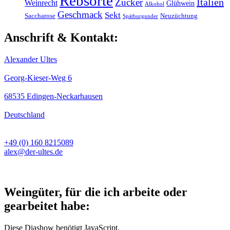
Rebsorte
Italien
Zucker
Weinrecht
Glühwein
Alkohol
Geschmack
Sekt
Saccharose
Neuzüchtung
Spätburgunder
Anschrift & Kontakt:
Alexander Ultes
Georg-Kieser-Weg 6
68535 Edingen-Neckarhausen
Deutschland
+49 (0) 160 8215089
alex@der-ultes.de
Weingüter, für die ich arbeite oder
gearbeitet habe:
Diese Diashow benötigt JavaScript.