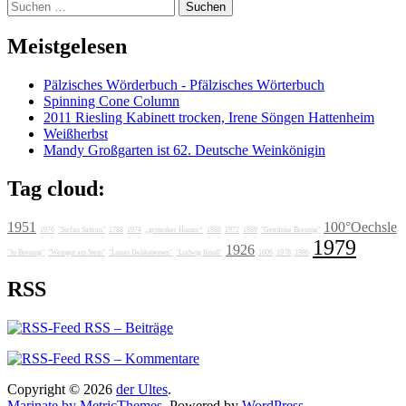
Suchen
nach:
Meistgelesen
Pälzisches Wörderbuch - Pfälzisches Wörterbuch
Spinning Cone Column
2011 Riesling Kabinett trocken, Irene Söngen Hattenheim
Weißherbst
Mandy Großgarten ist 62. Deutsche Weinkönigin
Tag cloud:
1951
100°Oechsle
1976
"Stefan Sattran"
1788
1974
„grotesker Humor“
1988
1972
1989
"Getränke Breunig"
1979
1926
"Jo Breunig"
"Weingut am Stein"
"Lunas Delikatessen"
"Ludwig Knoll"
1606
1978
1986
RSS
RSS – Beiträge
RSS – Kommentare
Copyright © 2026
der Ultes
.
Marinate by MetricThemes
. Powered by
WordPress
.