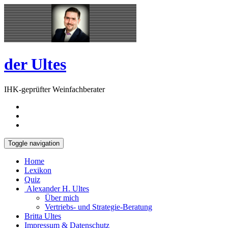
Skip
Open
to
Sidebar
content
der Ultes
IHK-geprüfter Weinfachberater
Toggle navigation
Home
Lexikon
Quiz
Alexander H. Ultes
Über mich
Vertriebs- und Strategie-Beratung
Britta Ultes
Impressum & Datenschutz