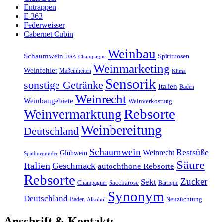
Entrappen
E 363
Federweisser
Cabernet Cubin
Weinbau
Schaumwein
Spirituosen
USA
Champagne
Weinmarketing
Weinfehler
Maßeinheiten
Klima
Sensorik
sonstige Getränke
Italien
Baden
Weinrecht
Weinbaugebiete
Weinverkostung
Rebsorte
Weinvermarktung
Weinbereitung
Deutschland
Schaumwein
Restsüße
Weinrecht
Glühwein
Spätburgunder
Säure
Italien
Geschmack
autochthone Rebsorte
Rebsorte
Zucker
Sekt
Champagner
Saccharose
Barrique
Synonym
Deutschland
Baden
Neuzüchtung
Alkohol
Anschrift & Kontakt: