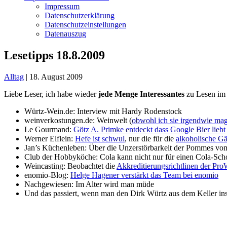
Impressum
Datenschutzerklärung
Datenschutzeinstellungen
Datenauszug
Lesetipps 18.8.2009
Alltag
|
18. August 2009
Liebe Leser, ich habe wieder
jede Menge Interessantes
zu Lesen im 
Würtz-Wein.de: Interview mit Hardy Rodenstock
weinverkostungen.de: Weinwelt (
obwohl ich sie irgendwie ma
Le Gourmand:
Götz A. Primke entdeckt dass Google Bier liebt
Werner Elflein:
Hefe ist schwul
, nur die für die
alkoholische G
Jan’s Küchenleben:
Über die Unzerstörbarkeit der Pommes vo
Club der Hobbyköche: Cola kann nicht nur für einen Cola-Sc
Weincasting: Beobachtet die
Akkreditierungsrichtlinen der Pro
enomio-Blog:
Helge Hagener verstärkt das Team bei enomio
Nachgewiesen: Im Alter wird man müde
Und das passiert, wenn man den Dirk Würtz aus dem Keller ins 