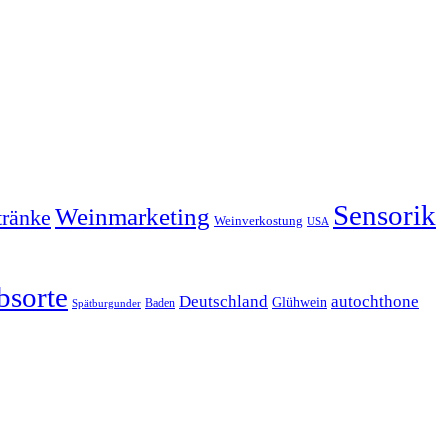
Sensorik
Weinmarketing
tränke
Weinverkostung
USA
bsorte
Deutschland
autochthone
Glühwein
Baden
Spätburgunder