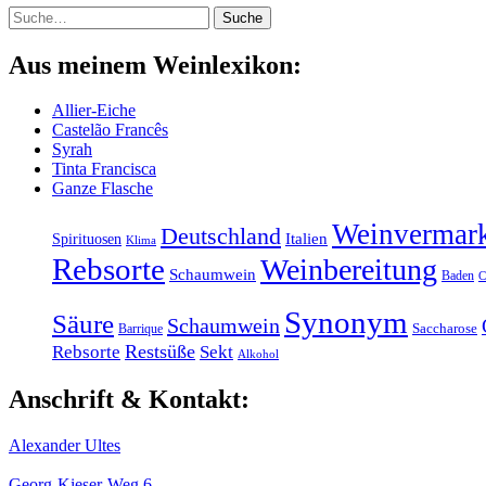
Suche
Suche
Aus meinem Weinlexikon:
Allier-Eiche
Castelão Francês
Syrah
Tinta Francisca
Ganze Flasche
Weinvermar
Deutschland
Italien
Spirituosen
Klima
Rebsorte
Weinbereitung
Schaumwein
Baden
C
Synonym
Säure
Schaumwein
Barrique
Saccharose
Restsüße
Rebsorte
Sekt
Alkohol
Anschrift & Kontakt:
Alexander Ultes
Georg-Kieser-Weg 6