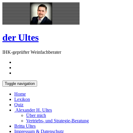
Skip
Open
to
Sidebar
content
der Ultes
IHK-geprüfter Weinfachberater
Toggle navigation
Home
Lexikon
Quiz
Alexander H. Ultes
Über mich
Vertriebs- und Strategie-Beratung
Britta Ultes
Impressum & Datenschutz