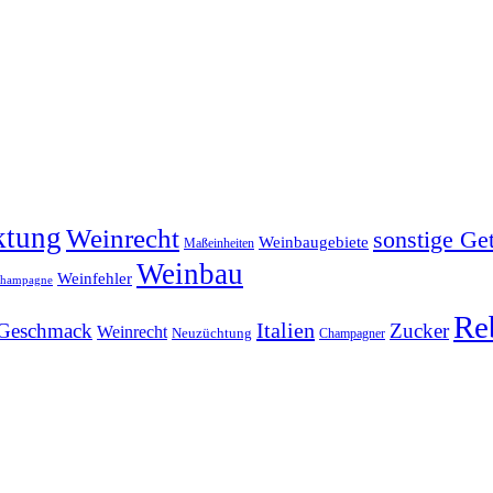
ktung
Weinrecht
sonstige Ge
Weinbaugebiete
Maßeinheiten
Weinbau
Weinfehler
hampagne
Re
Italien
Geschmack
Zucker
Weinrecht
Neuzüchtung
Champagner