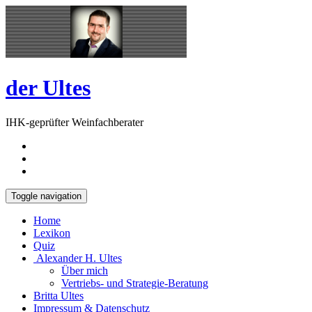
Skip
Open
to
Sidebar
content
der Ultes
IHK-geprüfter Weinfachberater
Toggle navigation
Home
Lexikon
Quiz
Alexander H. Ultes
Über mich
Vertriebs- und Strategie-Beratung
Britta Ultes
Impressum & Datenschutz