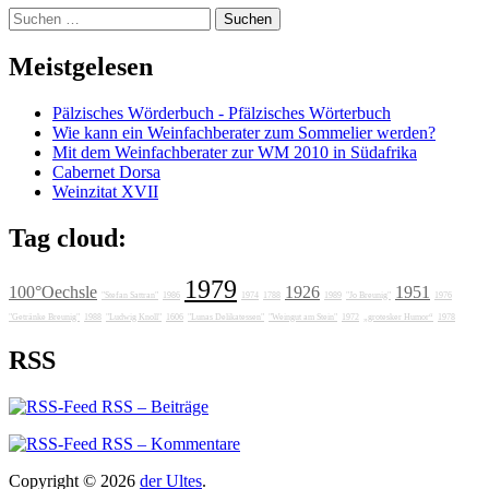
Suchen
nach:
Meistgelesen
Pälzisches Wörderbuch - Pfälzisches Wörterbuch
Wie kann ein Weinfachberater zum Sommelier werden?
Mit dem Weinfachberater zur WM 2010 in Südafrika
Cabernet Dorsa
Weinzitat XVII
Tag cloud:
1979
100°Oechsle
1926
1951
"Stefan Sattran"
1986
1974
1788
1989
"Jo Breunig"
1976
"Getränke Breunig"
1988
"Ludwig Knoll"
1606
"Lunas Delikatessen"
"Weingut am Stein"
1972
„grotesker Humor“
1978
RSS
RSS – Beiträge
RSS – Kommentare
Copyright © 2026
der Ultes
.