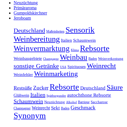
Neuzüchtung
Primäraroma
Gumpoldskirchner
Jeroboam
Sensorik
Deutschland
Maßeinheiten
Weinbereitung
Italien
Schaumwein
Rebsorte
Weinvermarktung
Klima
Weinbau
Weinbaugebiete
Baden
Weinverkostung
Champagne
Weinrecht
sonstige Getränke
Spirituosen
USA
Weinmarketing
Weinfehler
Rebsorte
Säure
Zucker
Restsüße
Deutschland
Italien
autochthone Rebsorte
Glühwein
Spätburgunder
Schaumwein
Neuzüchtung
Barrique
Saccharose
Alkohol
Geschmack
Weinrecht
Sekt
Champagner
Baden
Synonym