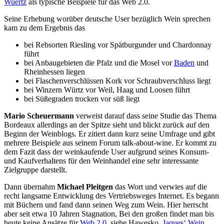
Wuertz
als typische Beispiele für das Web 2.0.
Seine Erhebung worüber deutsche User bezüglich Wein sprechen
kam zu dem Ergebnis das
bei Rebsorten Riesling vor Spätburgunder und Chardonnay
führt
bei Anbaugebieten die Pfalz und die Mosel vor
Baden
und
Rheinhessen liegen
bei Flaschenverschlüssen Kork vor Schraubverschluss liegt
bei Winzern Würtz vor Weil, Haag und Loosen führt
bei Süßegraden trocken vor süß liegt
Mario Scheuermann
verweist darauf dass seine Studie das Thema
Bordeaux allerdings an der Spitze sieht und blickt zurück auf den
Beginn der Weinblogs. Er zitiert dann kurz seine Umfrage und gibt
mehrere Beispiele aus seinem Forum
talk-about-wine
. Er kommt zu
dem Fazit dass der weinkaufende User aufgrund seines Konsum-
und Kaufverhaltens für den Weinhandel eine sehr interessante
Zielgruppe darstellt.
Dann übernahm
Michael Pleitgen
das Wort und verwies auf die
recht langsame Entwicklung des Vertriebsweges Internet. Es begann
mit Büchern und fand dann seinen Weg zum Wein. Hier herrscht
aber seit etwa 10 Jahren Stagnation, Bei den großen findet man bis
heute keine Ansätze für
Web 2.0
, siehe Hawesko,
Jaques‘ Wein