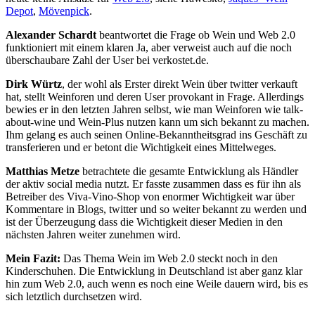
Depot
,
Mövenpick
.
Alexander Schardt
beantwortet die Frage ob Wein und Web 2.0
funktioniert mit einem klaren Ja, aber verweist auch auf die noch
überschaubare Zahl der User bei verkostet.de.
Dirk Würtz
, der wohl als Erster direkt Wein über twitter verkauft
hat, stellt Weinforen und deren User provokant in Frage. Allerdings
bewies er in den letzten Jahren selbst, wie man Weinforen wie
talk-
about-wine
und Wein-Plus nutzen kann um sich bekannt zu machen.
Ihm gelang es auch seinen Online-Bekanntheitsgrad ins Geschäft zu
transferieren und er betont die Wichtigkeit eines Mittelweges.
Matthias Metze
betrachtete die gesamte Entwicklung als Händler
der aktiv social media nutzt. Er fasste zusammen dass es für ihn als
Betreiber des Viva-Vino-Shop von enormer Wichtigkeit war über
Kommentare in Blogs, twitter und so weiter bekannt zu werden und
ist der Überzeugung dass die Wichtigkeit dieser Medien in den
nächsten Jahren weiter zunehmen wird.
Mein Fazit:
Das Thema Wein im Web 2.0 steckt noch in den
Kinderschuhen. Die Entwicklung in Deutschland ist aber ganz klar
hin zum Web 2.0, auch wenn es noch eine Weile dauern wird, bis es
sich letztlich durchsetzen wird.