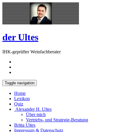
Skip
Open
to
Sidebar
content
der Ultes
IHK-geprüfter Weinfachberater
Toggle navigation
Home
Lexikon
Quiz
Alexander H. Ultes
Über mich
Vertriebs- und Strategie-Beratung
Britta Ultes
Impressum & Datenschutz