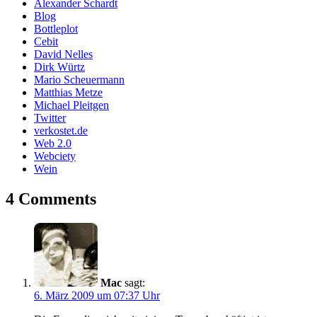
Alexander Schardt
Blog
Bottleplot
Cebit
David Nelles
Dirk Würtz
Mario Scheuermann
Matthias Metze
Michael Pleitgen
Twitter
verkostet.de
Web 2.0
Webciety
Wein
4 Comments
Mac
sagt:
6. März 2009 um 07:37 Uhr