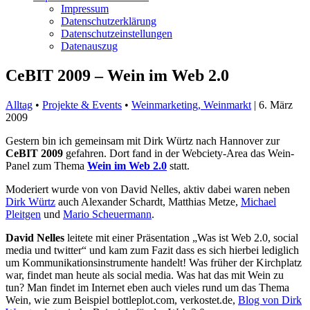
Impressum
Datenschutzerklärung
Datenschutzeinstellungen
Datenauszug
CeBIT 2009 – Wein im Web 2.0
Alltag
•
Projekte & Events
•
Weinmarketing, Weinmarkt
|
6. März
2009
Gestern bin ich gemeinsam mit Dirk Würtz nach Hannover zur
CeBIT 2009
gefahren. Dort fand in der Webciety-Area das Wein-
Panel zum Thema
Wein im Web 2.0
statt.
Moderiert wurde von von
David Nelles
, aktiv dabei waren neben
Dirk Würtz
auch Alexander Schardt,
Matthias Metze
,
Michael
Pleitgen
und
Mario Scheuermann
.
David Nelles
leitete mit einer Präsentation „Was ist Web 2.0, social
media und twitter“ und kam zum Fazit dass es sich hierbei lediglich
um Kommunikationsinstrumente handelt! Was früher der Kirchplatz
war, findet man heute als social media. Was hat das mit Wein zu
tun? Man findet im Internet eben auch vieles rund um das Thema
Wein, wie zum Beispiel
bottleplot.com
, verkostet.de,
Blog von Dirk