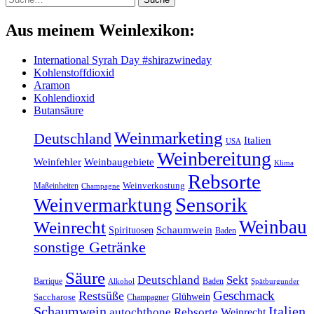
Aus meinem Weinlexikon:
International Syrah Day #shirazwineday
Kohlenstoffdioxid
Aramon
Kohlendioxid
Butansäure
Weinmarketing
Deutschland
Italien
USA
Weinbereitung
Weinfehler
Weinbaugebiete
Klima
Rebsorte
Maßeinheiten
Weinverkostung
Champagne
Sensorik
Weinvermarktung
Weinbau
Weinrecht
Schaumwein
Spirituosen
Baden
sonstige Getränke
Säure
Deutschland
Sekt
Barrique
Baden
Alkohol
Spätburgunder
Geschmack
Restsüße
Glühwein
Saccharose
Champagner
Schaumwein
Italien
autochthone Rebsorte
Weinrecht