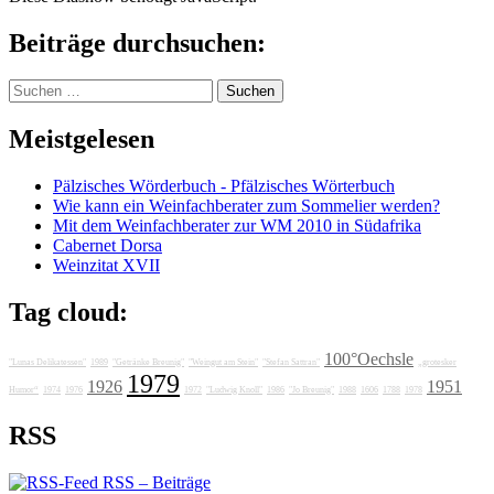
Beiträge durchsuchen:
Suchen
nach:
Meistgelesen
Pälzisches Wörderbuch - Pfälzisches Wörterbuch
Wie kann ein Weinfachberater zum Sommelier werden?
Mit dem Weinfachberater zur WM 2010 in Südafrika
Cabernet Dorsa
Weinzitat XVII
Tag cloud:
100°Oechsle
"Lunas Delikatessen"
1989
"Getränke Breunig"
"Weingut am Stein"
"Stefan Sattran"
„grotesker
1979
1926
1951
Humor“
1974
1976
1972
"Ludwig Knoll"
1986
"Jo Breunig"
1988
1606
1788
1978
RSS
RSS – Beiträge