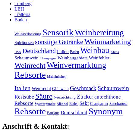
Tuniberg
LEH
Trattoria
Baden
Sensorik
Weinbereitung
Weinverkostung
Weinmarketing
sonstige Getränke
Spirituosen
Weinbau
Deutschland
Italien
Baden
Klima
USA
Schaumwein
Weinbaugebiete
Weinfehler
Champagne
Weinvermarktung
Weinrecht
Rebsorte
Maßeinheiten
Italien
Schaumwein
Geschmack
Weinrecht
Glühwein
Säure
Zucker
Restsüße
autochthone
Neuzüchtung
Rebsorte
Sekt
Baden
Champagner
Saccharose
Spätburgunder
Alkohol
Rebsorte
Synonym
Deutschland
Barrique
Anschrift & Kontakt: