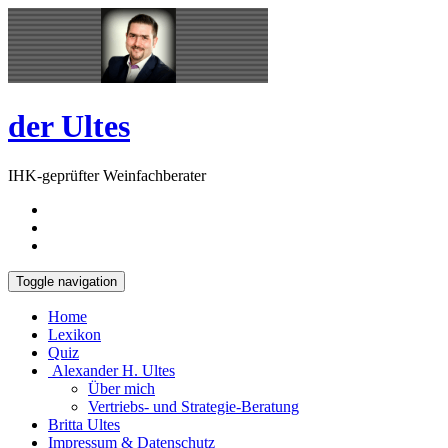
Skip
Open
to
Sidebar
content
der Ultes
IHK-geprüfter Weinfachberater
Toggle navigation
Home
Lexikon
Quiz
Alexander H. Ultes
Über mich
Vertriebs- und Strategie-Beratung
Britta Ultes
Impressum & Datenschutz