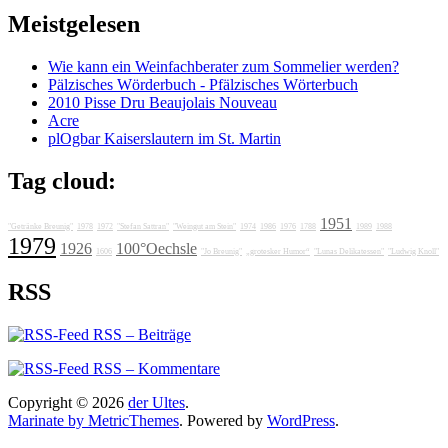
Meistgelesen
Wie kann ein Weinfachberater zum Sommelier werden?
Pälzisches Wörderbuch - Pfälzisches Wörterbuch
2010 Pisse Dru Beaujolais Nouveau
Acre
plOgbar Kaiserslautern im St. Martin
Tag cloud:
1951
"Getränke Breunig"
1978
1972
"Stefan Sattran"
"Weingut am Stein"
1974
1986
1976
1788
1989
1988
1979
1926
100°Oechsle
1606
"Jo Breunig"
„grotesker Humor“
"Lunas Delikatessen"
"Ludwig Knoll"
RSS
RSS – Beiträge
RSS – Kommentare
Copyright © 2026
der Ultes
.
Marinate by MetricThemes
. Powered by
WordPress
.