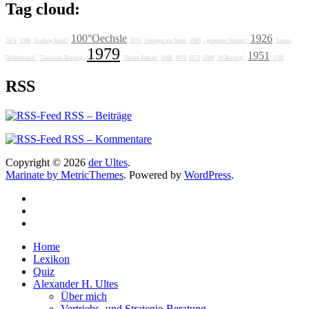
Tag cloud:
100°Oechsle
1926
1974
1988
"Ludwig Knoll"
1976
"Weingut am Stein"
1986
„grotesker Humor“
"Lunas
1979
1951
Delikatessen"
"Getränke Breunig"
"Stefan Sattran"
1606
1978
1972
1989
"Jo Breunig"
1788
RSS
RSS – Beiträge
RSS – Kommentare
Copyright © 2026
der Ultes
.
Marinate by MetricThemes
. Powered by
WordPress
.
Home
Lexikon
Quiz
Alexander H. Ultes
Über mich
Vertriebs- und Strategie-Beratung