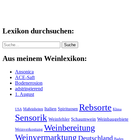
Lexikon durchsuchen:
Suche
Suche
Aus meinem Weinlexikon:
Ansonica
ACE-Saft
Bodenerosion
adstringierend
1. August
Rebsorte
Italien
Spirituosen
Maßeinheiten
Klima
USA
Sensorik
Weinfehler
Schaumwein
Weinbaugebiete
Weinbereitung
Weinverkostung
Weinvermarktung
Deutschland
Baden