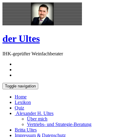
Skip
Open
to
Sidebar
content
der Ultes
IHK-geprüfter Weinfachberater
Toggle navigation
Home
Lexikon
Quiz
Alexander H. Ultes
Über mich
Vertriebs- und Strategie-Beratung
Britta Ultes
Impressum & Datenschutz