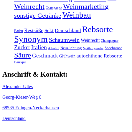
Weinrecht
Weinmarketing
Champagne
Weinbau
sonstige Getränke
Rebsorte
Restsüße
Sekt
Deutschland
Baden
Synonym
Schaumwein
Weinrecht
Champagner
Italien
Zucker
Neuzüchtung
Saccharose
Alkohol
Spätburgunder
Säure
Geschmack
autochthone Rebsorte
Glühwein
Barrique
Anschrift & Kontakt:
Alexander Ultes
Georg-Kieser-Weg 6
68535 Edingen-Neckarhausen
Deutschland