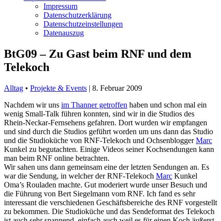
Impressum
Datenschutzerklärung
Datenschutzeinstellungen
Datenauszug
BtG09 – Zu Gast beim RNF und dem
Telekoch
Alltag
•
Projekte & Events
|
8. Februar 2009
Nachdem wir uns
im Thanner getroffen
haben und schon mal ein
wenig Small-Talk führen konnten, sind wir in die Studios des
Rhein-Neckar-Fernsehens gefahren. Dort wurden wir empfangen
und sind durch die Studios geführt worden um uns dann das Studio
und die Studioküche von RNF-Telekoch und Ochsenblogger
Marc
Kunkel zu begutachten.
Einige Videos seiner Kochsendungen kann
man beim RNF online betrachten.
Wir sahen uns dann gemeinsam eine der letzten Sendungen an. Es
war die Sendung, in welcher der RNF-Telekoch
Marc
Kunkel
Oma’s Rouladen machte. Gut moderiert wurde unser Besuch und
die Führung von Bert Siegelmann vom RNF. Ich fand es sehr
interessant die verschiedenen Geschäftsbereiche des RNF vorgestellt
zu bekommen. Die Studioküche und das Sendeformat des Telekoch
ist auch sehr spannend, einfach auch weil es für einen Koch äußerst