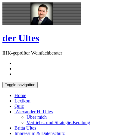
Skip
Open
to
Sidebar
content
der Ultes
IHK-geprüfter Weinfachberater
Toggle navigation
Home
Lexikon
Quiz
Alexander H. Ultes
Über mich
Vertriebs- und Strategie-Beratung
Britta Ultes
Impressum & Datenschutz