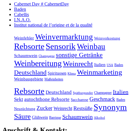
Cabernet Day # CabernetDay
Baden
Cabellis
I.N.A.O.
Institut national de l’origine et de la qualité
Weinvermarktung
Weinfehler
Weinverkostung
Rebsorte
Sensorik
Weinbau
sonstige Getränke
Schaumwein
Champagne
Weinbereitung
Weinrecht
Italien
Baden
USA
Weinmarketing
Deutschland
Spirituosen
Klima
Weinbaugebiete
Maßeinheiten
Rebsorte
Italien
Deutschland
Champagner
Spätburgunder
Geschmack
Sekt
autochthone Rebsorte
Saccharose
Baden
Synonym
Zucker
Restsüße
Weinrecht
Neuzüchtung
Säure
Schaumwein
Glühwein
Barrique
Alkohol
Anschrift & Kontakt: