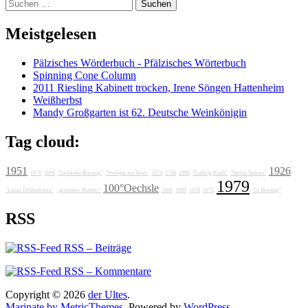
Suchen
nach:
Meistgelesen
Pälzisches Wörderbuch - Pfälzisches Wörterbuch
Spinning Cone Column
2011 Riesling Kabinett trocken, Irene Söngen Hattenheim
Weißherbst
Mandy Großgarten ist 62. Deutsche Weinkönigin
Tag cloud:
1951
1926
1976
1606
"Getränke Breunig"
"Weingut am Stein"
1974
1788
1988
"Ludwig Knoll"
"Stefan Sattran"
1979
100°Oechsle
"Lunas Delikatessen"
„grotesker Humor“
1986
1989
1978
1972
"Jo Breunig"
RSS
RSS – Beiträge
RSS – Kommentare
Copyright © 2026
der Ultes
.
Marinate by MetricThemes
. Powered by
WordPress
.