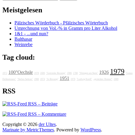
nach:
Meistgelesen
Pälzisches Wörderbuch - Pfälzisches Wörterbuch
Umrechnung von Vol.-% in Gramm pro Liter Alkohol
1&1 - ...und nun?
Balthasar
Weinrebe
Tag cloud:
1979
100°Oechsle
1926
1972
1978
1606
"Getränke Breunig"
1986
1788
"Weingut am Stein"
"Lunas
1951
Delikatessen"
"Stefan Sattran"
1988
1974
"Jo Breunig"
1976
"Ludwig Knoll"
„grotesker Humor“
1989
RSS
RSS – Beiträge
RSS – Kommentare
Copyright © 2026
der Ultes
.
Marinate by MetricThemes
. Powered by
WordPress
.