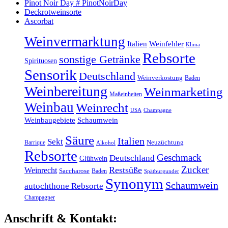
Pinot Noir Day # PinotNoirDay
Deckrotweinsorte
Ascorbat
Weinvermarktung
Italien
Weinfehler
Klima
Rebsorte
sonstige Getränke
Spirituosen
Sensorik
Deutschland
Weinverkostung
Baden
Weinbereitung
Weinmarketing
Maßeinheiten
Weinbau
Weinrecht
USA
Champagne
Weinbaugebiete
Schaumwein
Säure
Italien
Sekt
Barrique
Neuzüchtung
Alkohol
Rebsorte
Geschmack
Deutschland
Glühwein
Zucker
Restsüße
Weinrecht
Saccharose
Baden
Spätburgunder
Synonym
Schaumwein
autochthone Rebsorte
Champagner
Anschrift & Kontakt: