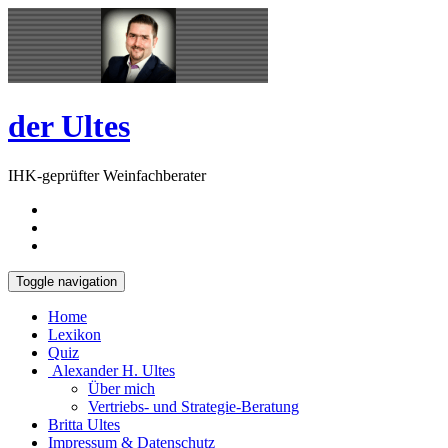
Skip
Open
to
Sidebar
content
der Ultes
IHK-geprüfter Weinfachberater
Toggle navigation
Home
Lexikon
Quiz
Alexander H. Ultes
Über mich
Vertriebs- und Strategie-Beratung
Britta Ultes
Impressum & Datenschutz